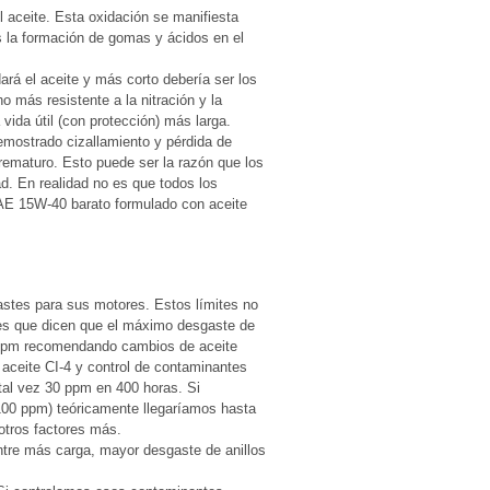
 aceite. Esta oxidación se manifiesta
 la formación de gomas y ácidos en el
rá el aceite y más corto debería ser los
 más resistente a la nitración y la
vida útil (con protección) más larga.
emostrado cizallamiento y pérdida de
ematuro. Esto puede ser la razón que los
. En realidad no es que todos los
AE 15W-40 barato formulado con aceite
astes para sus motores. Estos límites no
ntes que dicen que el máximo desgaste de
 ppm recomendando cambios de aceite
ceite CI-4 y control de contaminantes
al vez 30 ppm en 400 horas. Si
(100 ppm) teóricamente llegaríamos hasta
otros factores más.
Entre más carga, mayor desgaste de anillos