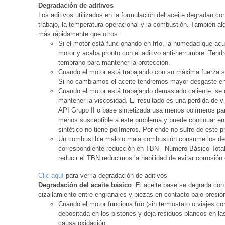
Degradación de aditivos
Los aditivos utilizados en la formulación del aceite degradan co
trabajo, la temperatura operacional y la combustión. También al
más rápidamente que otros.
Si el motor está funcionando en frío, la humedad que ac
motor y acaba pronto con el aditivo anti-herrumbre. Ten
temprano para mantener la protección.
Cuando el motor está trabajando con su máxima fuerza s
Si no cambiamos el aceite tendremos mayor desgaste en
Cuando el motor está trabajando demasiado caliente, se 
mantener la viscosidad. El resultado es una pérdida de 
API Grupo II o base sintetizada usa menos polímeros pa
menos susceptible a este problema y puede continuar en
sintético no tiene polímeros. Por ende no sufre de este 
Un combustible malo o mala combustión consume los dete
correspondiente reducción en TBN - Número Básico Total (
reducir el TBN reducimos la habilidad de evitar corrosión 
Clic aquí
para ver la degradación de aditivos
Degradación del aceite básico
: El aceite base se degrada con 
cizallamiento entre engranajes y piezas en contacto bajo presió
Cuando el motor funciona frío (sin termostato o viajes cor
depositada en los pistones y deja residuos blancos en las
causa oxidación.