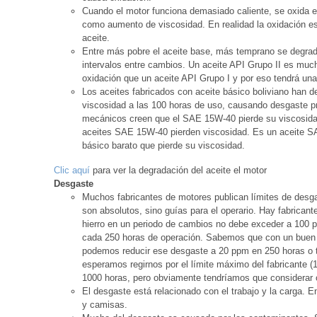
Cuando el motor funciona demasiado caliente, se oxida el
como aumento de viscosidad. En realidad la oxidación es
aceite.
Entre más pobre el aceite base, más temprano se degrada
intervalos entre cambios. Un aceite API Grupo II es mucho
oxidación que un aceite API Grupo I y por eso tendrá una 
Los aceites fabricados con aceite básico boliviano han d
viscosidad a las 100 horas de uso, causando desgaste pr
mecánicos creen que el SAE 15W-40 pierde su viscosidad
aceites SAE 15W-40 pierden viscosidad. Es un aceite S
básico barato que pierde su viscosidad.
Clic aquí
para ver la degradación del aceite el motor
Desgaste
Muchos fabricantes de motores publican límites de desg
son absolutos, sino guías para el operario. Hay fabrica
hierro en un periodo de cambios no debe exceder a 100
cada 250 horas de operación. Sabemos que con un buen a
podemos reducir ese desgaste a 20 ppm en 250 horas o t
esperamos regirnos por el límite máximo del fabricante 
1000 horas, pero obviamente tendríamos que considerar 
El desgaste está relacionado con el trabajo y la carga. 
y camisas.