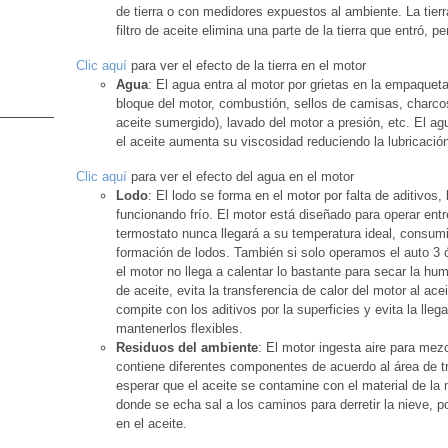
de tierra o con medidores expuestos al ambiente. La tier
filtro de aceite elimina una parte de la tierra que entró, p
Clic aquí
para ver el efecto de la tierra en el motor
Agua
: El agua entra al motor por grietas en la empaquet
bloque del motor, combustión, sellos de camisas, charcos 
aceite sumergido), lavado del motor a presión, etc. El a
el aceite aumenta su viscosidad reduciendo la lubricació
Clic aquí
para ver el efecto del agua en el motor
Lodo
: El lodo se forma en el motor por falta de aditivo
funcionando frío. El motor está diseñado para operar ent
termostato nunca llegará a su temperatura ideal, consum
formación de lodos. También si solo operamos el auto 3 
el motor no llega a calentar lo bastante para secar la hume
de aceite, evita la transferencia de calor del motor al ace
compite con los aditivos por la superficies y evita la lleg
mantenerlos flexibles.
Residuos del ambiente
: El motor ingesta aire para mez
contiene diferentes componentes de acuerdo al área de 
esperar que el aceite se contamine con el material de la 
donde se echa sal a los caminos para derretir la nieve,
en el aceite.