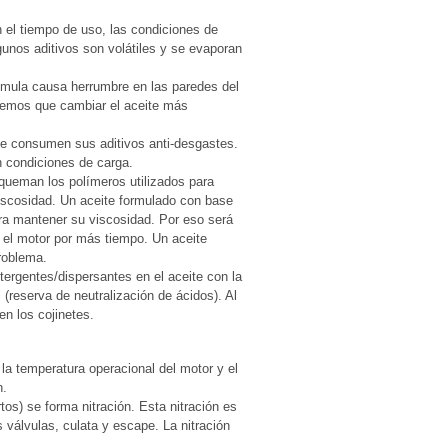
n el tiempo de uso, las condiciones de
gunos aditivos son volátiles y se evaporan
umula causa herrumbre en las paredes del
dremos que cambiar el aceite más
e consumen sus aditivos anti-desgastes.
 condiciones de carga.
queman los polímeros utilizados para
viscosidad. Un aceite formulado con base
ra mantener su viscosidad. Por eso será
 el motor por más tiempo. Un aceite
problema.
rgentes/dispersantes en el aceite con la
reserva de neutralización de ácidos). Al
en los cojinetes.
la temperatura operacional del motor y el
n.
tos) se forma nitración. Esta nitración es
 válvulas, culata y escape. La nitración