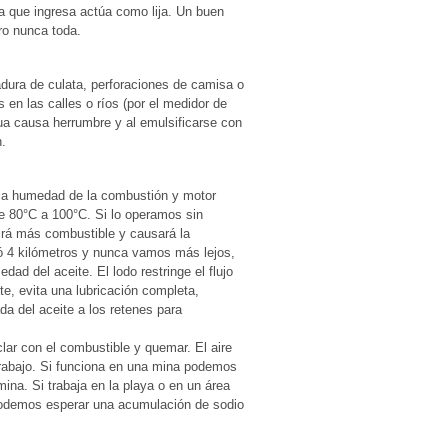
ra que ingresa actúa como lija. Un buen
ero nunca toda.
adura de culata, perforaciones de camisa o
en las calles o ríos (por el medidor de
gua causa herrumbre y al emulsificarse con
n.
s, la humedad de la combustión y motor
re 80°C a 100°C. Si lo operamos sin
irá más combustible y causará la
ó 4 kilómetros y nunca vamos más lejos,
dad del aceite. El lodo restringe el flujo
ite, evita una lubricación completa,
ada del aceite a los retenes para
clar con el combustible y quemar. El aire
trabajo. Si funciona en una mina podemos
mina. Si trabaja en la playa o en un área
 podemos esperar una acumulación de sodio