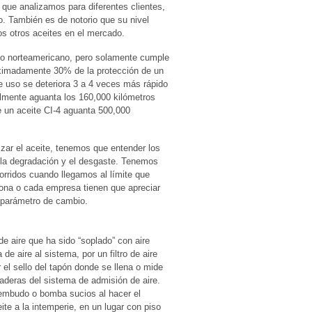
s que analizamos para diferentes clientes,
o. También es de notorio que su nivel
s otros aceites en el mercado.
co norteamericano, pero solamente cumple
oximadamente 30% de la protección de un
de uso se deteriora 3 a 4 veces más rápido
lmente aguanta los 160,000 kilómetros
e un aceite CI-4 aguanta 500,000
zar el aceite, tenemos que entender los
, la degradación y el desgaste. Tenemos
orridos cuando llegamos al límite que
ona o cada empresa tienen que apreciar
 parámetro de cambio.
 de aire que ha sido “soplado” con aire
e aire al sistema, por un filtro de aire
 el sello del tapón donde se llena o mide
azaderas del sistema de admisión de aire.
 embudo o bomba sucios al hacer el
e a la intemperie, en un lugar con piso