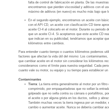
falta de control de fabricación en planta. De las muestra
encontramos que pierden viscosidad y aditivos con el us
máximo de aditivos (en nuevo) es mucho más bajo que lo
En el segundo ejemplo, encontramos un aceite con bási
con el API CD, un aceite con clasificación CD tiene apr
aceite CI-4 al colocarlo en el motor. Durante su periodo 
que un aceite CI-4. Si aceptamos que este aceite CD rea
que indican en su publicidad, tendríamos que aceptar qu
kilómetros entre cambios.
Para entender cuanto tiempo o cuantos kilómetros podemos utili
factores que afectan la vida útil del mismo: Los contaminantes
que cambiar aceite en el motor sin considerar los kilómetros rec
consideramos como el límite para nuestra seguridad. Cada pers
cuanto vale su motor, su equipo y su tiempo para establecer un
Contaminantes
Tierra
: La tierra entra generalmente al motor por un filtro
comprimido, por empaquetadoras que no sellan la entrada d
golpeado que no sella contra su cámara o portafiltros, por
el aceite o por alguna grieta en los ductos, sellos y abr
También muchas veces la tierra ingresa por un medidor,
cambio o aumentar aceite. Nunca se debería cambiar aceit