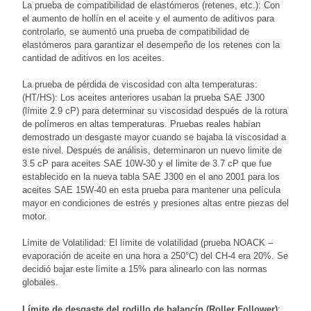
La prueba de compatibilidad de elastómeros (retenes, etc.): Con
el aumento de hollín en el aceite y el aumento de aditivos para
controlarlo, se aumentó una prueba de compatibilidad de
elastómeros para garantizar el desempeño de los retenes con la
cantidad de aditivos en los aceites.
La prueba de pérdida de viscosidad con alta temperaturas:
(HT/HS): Los aceites anteriores usaban la prueba SAE J300
(límite 2.9 cP) para determinar su viscosidad después de la rotura
de polímeros en altas temperaturas. Pruebas reales habían
demostrado un desgaste mayor cuando se bajaba la viscosidad a
este nivel. Después de análisis, determinaron un nuevo limite de
3.5 cP para aceites SAE 10W-30 y el limite de 3.7 cP que fue
establecido en la nueva tabla SAE J300 en el ano 2001 para los
aceites SAE 15W-40 en esta prueba para mantener una película
mayor en condiciones de estrés y presiones altas entre piezas del
motor.
Límite de Volatilidad: El límite de volatilidad (prueba NOACK –
evaporación de aceite en una hora a 250°C) del CH-4 era 20%. Se
decidió bajar este límite a 15% para alinearlo con las normas
globales.
Límite de desgaste del rodillo de balancín (Roller Follower)
: