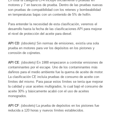
En total la categoría CI-4 incluye oficialmente 8 pruebas en
motores y 7 en bancos de prueba. Dentro de las pruebas nuevas
son pruebas de compatibilidad con los retenes y bombeabilidad
en temperaturas bajas con un contenido de 5% de hollín.
Para entender la necesidad de esta clasificación, veremos el
desarrollo hasta la fecha de las clasificaciones API para mejorar
el nivel de protección del aceite para diesel.
API CD
:
(obsoleto)
Sin normas de emisiones, existía una sola
prueba en motores para ver los depósitos en los pistones y
corrosión de cojinetes.
API CE
:
(obsoleto)
En 1988 empezaron a controlar emisiones de
contaminantes por el escape. Uno de los contaminantes más
dañinos para el medio ambiente fue la quema de aceite de motor.
La clasificación CE incluía pruebas de consumo de aceite con
límites del mismo. Para pasar estos límites se tenía que mejorar
la calidad y usar aceites multigrados, lo cual bajó el consumo de
aceite 30% y básicamente acabó con el uso de aceites
monogrados.
API CF
:
(obsoleto)
La prueba de depósitos en los pistones fue
reducida a 120 horas y nuevos límites establecidos.