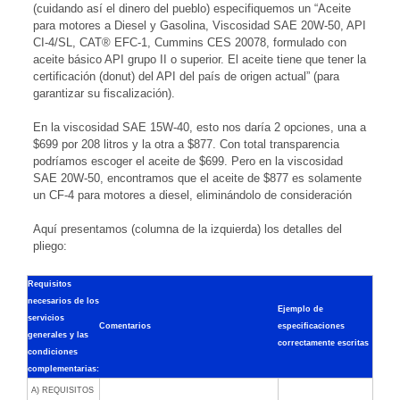
(cuidando así el dinero del pueblo) especifiquemos un “Aceite
para motores a Diesel y Gasolina, Viscosidad SAE 20W-50, API
CI-4/SL, CAT® EFC-1, Cummins CES 20078, formulado con
aceite básico API grupo II o superior. El aceite tiene que tener la
certificación (donut) del API del país de origen actual” (para
garantizar su fiscalización).
En la viscosidad SAE 15W-40, esto nos daría 2 opciones, una a
$699 por 208 litros y la otra a $877. Con total transparencia
podríamos escoger el aceite de $699. Pero en la viscosidad
SAE 20W-50, encontramos que el aceite de $877 es solamente
un CF-4 para motores a diesel, eliminándolo de consideración
Aquí presentamos (columna de la izquierda) los detalles del
pliego:
Requisitos
necesarios de los
Ejemplo de
servicios
Comentarios
especificaciones
generales y las
correctamente escritas
condiciones
complementarias:
A) REQUISITOS