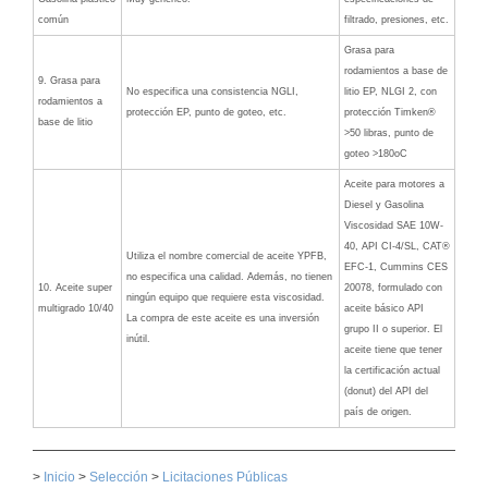
común
filtrado, presiones, etc.
Grasa para
rodamientos a base de
9. Grasa para
No especifica una consistencia NGLI,
litio EP, NLGI 2, con
rodamientos a
protección EP, punto de goteo, etc.
protección Timken®
base de litio
>50 libras, punto de
goteo >180oC
Aceite para motores a
Diesel y Gasolina
Viscosidad SAE 10W-
40, API CI-4/SL, CAT®
Utiliza el nombre comercial de aceite YPFB,
EFC-1, Cummins CES
no especifica una calidad. Además, no tienen
10. Aceite super
20078, formulado con
ningún equipo que requiere esta viscosidad.
multigrado 10/40
aceite básico API
La compra de este aceite es una inversión
grupo II o superior. El
inútil.
aceite tiene que tener
la certificación actual
(donut) del API del
país de origen.
>
Inicio
>
Selección
>
Licitaciones Públicas