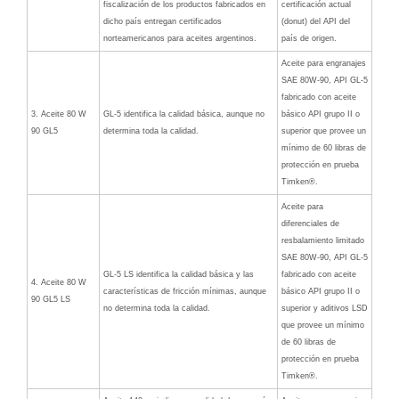
fiscalización de los productos fabricados en
certificación actual
dicho país entregan certificados
(donut) del API del
norteamericanos para aceites argentinos.
país de origen.
Aceite para engranajes
SAE 80W-90, API GL-5
fabricado con aceite
3. Aceite 80 W
GL-5 identifica la calidad básica, aunque no
básico API grupo II o
90 GL5
determina toda la calidad.
superior que provee un
mínimo de 60 libras de
protección en prueba
Timken®.
Aceite para
diferenciales de
resbalamiento limitado
SAE 80W-90, API GL-5
GL-5 LS identifica la calidad básica y las
fabricado con aceite
4. Aceite 80 W
características de fricción mínimas, aunque
básico API grupo II o
90 GL5 LS
no determina toda la calidad.
superior y aditivos LSD
que provee un mínimo
de 60 libras de
protección en prueba
Timken®.