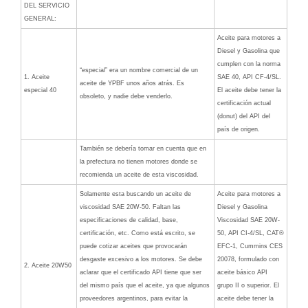
DEL SERVICIO
GENERAL:
Aceite para motores a
Diesel y Gasolina que
cumplen con la norma
“especial” era un nombre comercial de un
1. Aceite
SAE 40, API CF-4/SL.
aceite de YPBF unos años atrás. Es
especial 40
El aceite debe tener la
obsoleto, y nadie debe venderlo.
certificación actual
(donut) del API del
país de origen.
También se debería tomar en cuenta que en
la prefectura no tienen motores donde se
recomienda un aceite de esta viscosidad.
Solamente esta buscando un aceite de
Aceite para motores a
viscosidad SAE 20W-50. Faltan las
Diesel y Gasolina
especificaciones de calidad, base,
Viscosidad SAE 20W-
certificación, etc. Como está escrito, se
50, API CI-4/SL, CAT®
puede cotizar aceites que provocarán
EFC-1, Cummins CES
desgaste excesivo a los motores. Se debe
20078, formulado con
2. Aceite 20W50
aclarar que el certificado API tiene que ser
aceite básico API
del mismo país que el aceite, ya que algunos
grupo II o superior. El
proveedores argentinos, para evitar la
aceite debe tener la