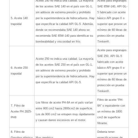
Aceite 140 no indica una calidad. La mayoría
Aceite para engranajes
de los aceites SAE 140 en el país son GL-1,
SAE 85W-140, API GL-
sin aditivos de extrema presión y prohibido
5 fabricado con aceite
5. Aceite 140
por la superintendencia de hidrocarburos. Hay
básico API grupo II o
trapoidal
que especificar la calidad API GL-5. Además,
superior que provee un
donde se recomendaba SAE 140 ahora se
mínimo de 60 libras de
recomienda SAE 85W-140 para identificar su
protección en prueba
bombeabilidad y viscosidad en frío.
Timken®.
Aceite para engranajes
SAE 250, API GL-5
Aceite 250 no indica una calidad. La mayoría
fabricado con aceite
de los aceites SAE 250 en el país son GL-1,
6. Aceite 250
básico API grupo II o
sin aditivos de extrema presión y prohibido
trapoidal
superior que provee un
por la superintendencia de hidrocarburos. Hay
mínimo de 60 libras de
que especificar la calidad API GL-5.
protección en prueba
Timken®.
Filtro de aceite “PH-
Los filtros de aceite PH-8A en el país varían
7. Filtro de
8A” o equivalente con
entre 900 cm2 hasta 2800cm2 de superficie.
Aceite PH 2825-
un mínimo de 1800
Los de 900 cm2 se entupen muy rápidamente
PH8
cm2 de superficie
y causan danos excesivos en el motor.
filtrante.
8. Filtro de
Deberia tener
Gasolina plástico
Muy genérico.
especificaciones de