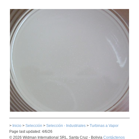
>
Inicio
>
Selección
>
Selección - Industriales
>
Turbinas a Vapor
Page last updated: 4/6/26
© 2026 Widman International SRL, Santa Cruz - Bolivia
Contáctenos