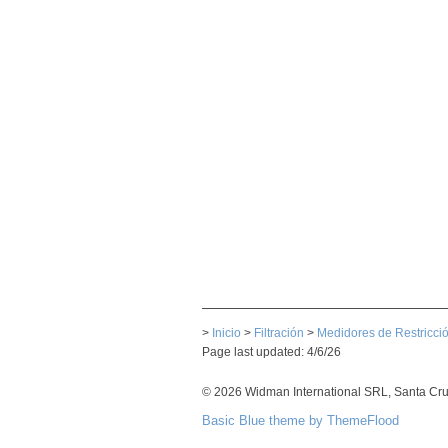
>
Inicio
>
Filtración
>
Medidores de Restricci
Page last updated: 4/6/26
© 2026 Widman International SRL, Santa Cruz
Basic Blue theme by ThemeFlood