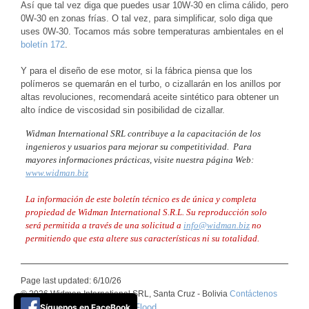
Así que tal vez diga que puedes usar 10W-30 en clima cálido, pero
0W-30 en zonas frías. O tal vez, para simplificar, solo diga que
uses 0W-30. Tocamos más sobre temperaturas ambientales en el
boletín 172
.
Y para el diseño de ese motor, si la fábrica piensa que los
polímeros se quemarán en el turbo, o cizallarán en los anillos por
altas revoluciones, recomendará aceite sintético para obtener un
alto índice de viscosidad sin posibilidad de cizallar.
Widman International SRL contribuye a la capacitación de los
ingenieros y usuarios para mejorar su competitividad. Para
mayores informaciones prácticas, visite nuestra página Web:
www.widman.biz
La información de este boletín técnico es de única y completa
propiedad de Widman International S.R.L. Su reproducción solo
será permitida a través de una solicitud a
info@widman.biz
no
permitiendo que esta altere sus características ni su totalidad.
Page last updated: 6/10/26
© 2026 Widman International SRL, Santa Cruz - Bolivia
Contáctenos
Síguenos en FaceBook
Basic Blue theme by ThemeFlood