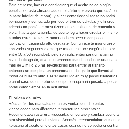
Para empezar, hay que considerar que el aceite no da ningún
beneficio si está almacenado en el cárter (reservorio que está en
la parte inferior del motor), y al ser demasiado viscoso no podrá
bombearse y ser rociado por todo el tren de válvulas y cilindros;
además no podrá ser presurizado en los cojinetes de bancada y
biela. Hasta que la bomba de aceite logra hacer circular el mismo
a todas estas piezas, el motor anda en seco o con poca
lubricación, causando alto desgaste. Con un aceite más grueso,
son varios segundos extras que tardan en subir (según el motor
entre 30 a 50 segundos), pero son suficientes para un altísimo
nivel de desgaste, si a eso sumamos que el conductor arranca a
más de 2 mil o 2,5 mil revoluciones para entrar al tránsito,
entonces se completa un panorama de desgaste que llevará al
motor de nuestro auto a estar destruido en muy pocos kilómetros;
o en el caso de un motor de equipo o maquinaria pesada a pocas
horas como vemos en la actualidad.
El origen del mito
Años atrás, los manuales de autos venían con diferentes
viscosidades para diferentes temperaturas ambientales.
Recomendaban usar una viscosidad en verano y cambiar aceite a
otra viscosidad para el invierno. Además, recomendaban aumentar
kerosene al aceite en ciertos casos cuando no se podía encontrar