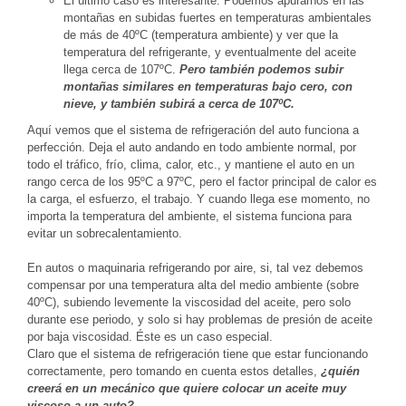
El último caso es interesante. Podemos apurarnos en las
montañas en subidas fuertes en temperaturas ambientales
de más de 40ºC (temperatura ambiente) y ver que la
temperatura del refrigerante, y eventualmente del aceite
llega cerca de 107ºC.
Pero también podemos subir
montañas similares en temperaturas bajo cero, con
nieve, y también subirá a cerca de 107ºC.
Aquí vemos que el sistema de refrigeración del auto funciona a
perfección. Deja el auto andando en todo ambiente normal, por
todo el tráfico, frío, clima, calor, etc., y mantiene el auto en un
rango cerca de los 95ºC a 97ºC, pero el factor principal de calor es
la carga, el esfuerzo, el trabajo. Y cuando llega ese momento, no
importa la temperatura del ambiente, el sistema funciona para
evitar un sobrecalentamiento.
En autos o maquinaria refrigerando por aire, si, tal vez debemos
compensar por una temperatura alta del medio ambiente (sobre
40ºC), subiendo levemente la viscosidad del aceite, pero solo
durante ese periodo, y solo si hay problemas de presión de aceite
por baja viscosidad. Éste es un caso especial.
Claro que el sistema de refrigeración tiene que estar funcionando
correctamente, pero tomando en cuenta estos detalles,
¿quién
creerá en un mecánico que quiere colocar un aceite muy
viscoso a un auto?