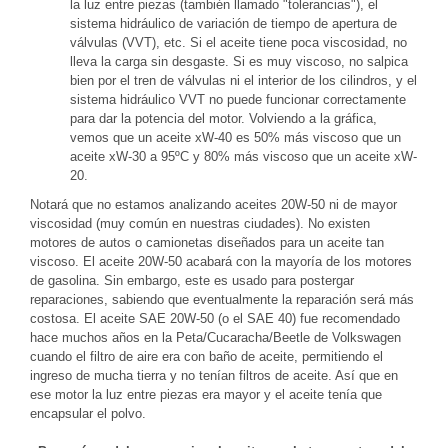
la luz entre piezas (también llamado "tolerancias"), el
sistema hidráulico de variación de tiempo de apertura de
válvulas (VVT), etc. Si el aceite tiene poca viscosidad, no
lleva la carga sin desgaste. Si es muy viscoso, no salpica
bien por el tren de válvulas ni el interior de los cilindros, y el
sistema hidráulico VVT no puede funcionar correctamente
para dar la potencia del motor. Volviendo a la gráfica,
vemos que un aceite xW-40 es 50% más viscoso que un
aceite xW-30 a 95ºC y 80% más viscoso que un aceite xW-
20.
Notará que no estamos analizando aceites 20W-50 ni de mayor
viscosidad (muy común en nuestras ciudades). No existen
motores de autos o camionetas diseñados para un aceite tan
viscoso. El aceite 20W-50 acabará con la mayoría de los motores
de gasolina. Sin embargo, este es usado para postergar
reparaciones, sabiendo que eventualmente la reparación será más
costosa. El aceite SAE 20W-50 (o el SAE 40) fue recomendado
hace muchos años en la Peta/Cucaracha/Beetle de Volkswagen
cuando el filtro de aire era con baño de aceite, permitiendo el
ingreso de mucha tierra y no tenían filtros de aceite. Así que en
ese motor la luz entre piezas era mayor y el aceite tenía que
encapsular el polvo.