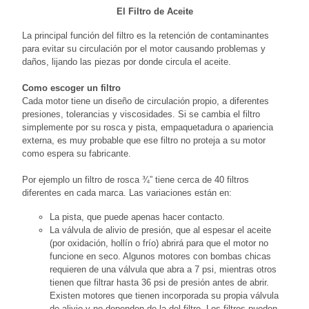
El Filtro de Aceite
La principal función del filtro es la retención de contaminantes
para evitar su circulación por el motor causando problemas y
daños, lijando las piezas por donde circula el aceite.
Como escoger un filtro
Cada motor tiene un diseño de circulación propio, a diferentes
presiones, tolerancias y viscosidades. Si se cambia el filtro
simplemente por su rosca y pista, empaquetadura o apariencia
externa, es muy probable que ese filtro no proteja a su motor
como espera su fabricante.
Por ejemplo un filtro de rosca ¾” tiene cerca de 40 filtros
diferentes en cada marca. Las variaciones están en:
La pista, que puede apenas hacer contacto.
La válvula de alivio de presión, que al espesar el aceite
(por oxidación, hollín o frío) abrirá para que el motor no
funcione en seco. Algunos motores con bombas chicas
requieren de una válvula que abra a 7 psi, mientras otros
tienen que filtrar hasta 36 psi de presión antes de abrir.
Existen motores que tienen incorporada su propia válvula
de alivio y no dependen de la del filtro. Los filtros pueden