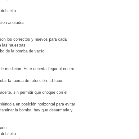
del sello.
ueron anotados.
son los correctos y nuevos para cada
a las muestras.
tubo de la bomba de vacío.
 de medición. Este debería llegar al centro
etar la tuerca de retención. El tubo
aceite, sin permitir que choque con el
iéndola en posición horizontal para evitar
ontaminar la bomba, hay que desarmarla y
arlo.
del sello.