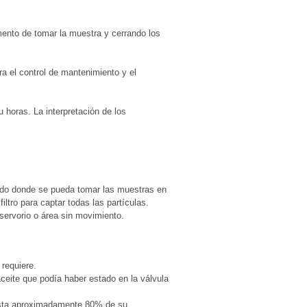
mento de tomar la muestra y cerrando los
a el control de mantenimiento y el
 horas. La interpretación de los
lado donde se pueda tomar las muestras en
iltro para captar todas las partículas.
eservorio o área sin movimiento.
 requiere.
aceite que podía haber estado en la válvula
 hasta aproximadamente 80% de su