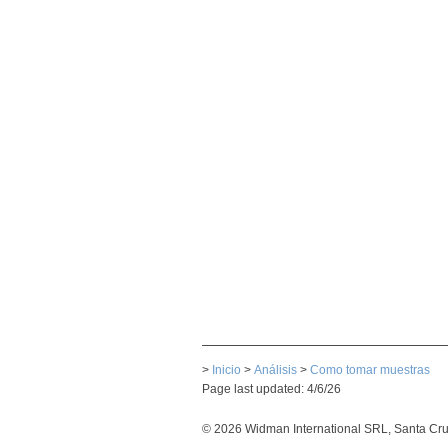
>
Inicio
>
Análisis
>
Como tomar muestras
Page last updated: 4/6/26
© 2026 Widman International SRL, Santa Cruz