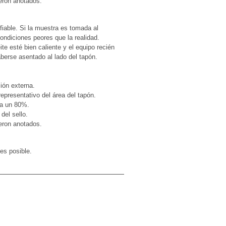
ueron anotados.
iable. Si la muestra es tomada al
ondiciones peores que la realidad.
te esté bien caliente y el equipo recién
aberse asentado al lado del tapón.
ión externa.
representativo del área del tapón.
sta un 80%.
del sello.
ueron anotados.
es posible.