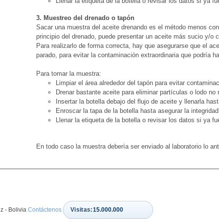
Llenar la etiqueta de la botella o revisar los datos si ya f
3. Muestreo del drenado o tapón
Sacar una muestra del aceite drenando es el método menos conf
principio del drenado, puede presentar un aceite más sucio y/o c
Para realizarlo de forma correcta, hay que asegurarse que el acei
parado, para evitar la contaminación extraordinaria que podría h
Para tomar la muestra:
Limpiar el área alrededor del tapón para evitar contaminac
Drenar bastante aceite para eliminar partículas o lodo no 
Insertar la botella debajo del flujo de aceite y llenarla ha
Enroscar la tapa de la botella hasta asegurar la integridad 
Llenar la etiqueta de la botella o revisar los datos si ya f
En todo caso la muestra debería ser enviado al laboratorio lo ant
 - Bolivia
Contáctenos
Visitas:
15.000.000