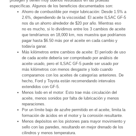
protegen y tienen muy buenos resultados en las pruebas
específicas. Algunos de los beneficios documentados son:
Ahorro de combustible por mejor lubricación: Desde 1.5% a
2.6%, dependiendo de la viscosidad. El aceite ILSAC GF-5
nos da un ahorro alrededor de $20 por año. Mientras eso
no es mucho, si lo dividimos entre los 3 cambios de aceite
que tendríamos en 18,000 km, nos muestra que podríamos
pagar hasta $6.50 más por el aceite en cada cambio y
todavía ganar.
Más kilómetros entre cambios de aceite: El período de uso
de cada aceite debería ser comprobado por análisis de
aceite usado, pero el ILSAC GF-5 puede ser usado por
más kilómetros con menos desgaste y lodo cuando
comparamos con los aceites de categorías anteriores. De
hecho, Ford y Toyota están recomendando intervalos
extendidos con GF-5.
Menos lodo en el motor: Esto trae más circulación del
aceite, menos sonidos por falta de lubricación y menos
reparaciones.
Por un límite bajo de azufre permitido en el aceite, limita la
formación de ácidos en el motor y la corrosión resultante.
Menos depósitos en los pistones para mayor movimiento y
sello con las paredes, resultando en mejor drenado de los
cilindros y menos temperatura.