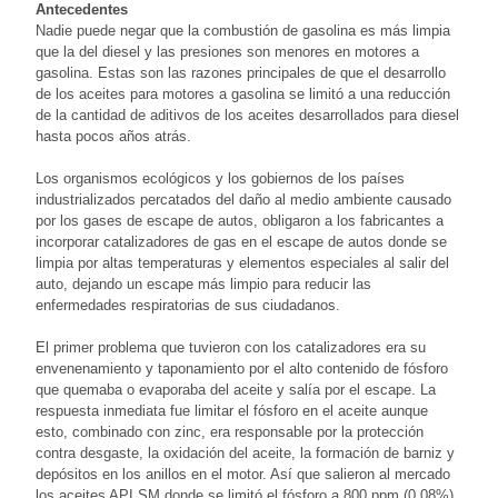
Antecedentes
Nadie puede negar que la combustión de gasolina es más limpia
que la del diesel y las presiones son menores en motores a
gasolina. Estas son las razones principales de que el desarrollo
de los aceites para motores a gasolina se limitó a una reducción
de la cantidad de aditivos de los aceites desarrollados para diesel
hasta pocos años atrás.
Los organismos ecológicos y los gobiernos de los países
industrializados percatados del daño al medio ambiente causado
por los gases de escape de autos, obligaron a los fabricantes a
incorporar catalizadores de gas en el escape de autos donde se
limpia por altas temperaturas y elementos especiales al salir del
auto, dejando un escape más limpio para reducir las
enfermedades respiratorias de sus ciudadanos.
El primer problema que tuvieron con los catalizadores era su
envenenamiento y taponamiento por el alto contenido de fósforo
que quemaba o evaporaba del aceite y salía por el escape. La
respuesta inmediata fue limitar el fósforo en el aceite aunque
esto, combinado con zinc, era responsable por la protección
contra desgaste, la oxidación del aceite, la formación de barniz y
depósitos en los anillos en el motor. Así que salieron al mercado
los aceites API SM donde se limitó el fósforo a 800 ppm (0.08%),