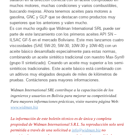
muchos motores, muchas condiciones y varios combustibles,
buscando mejoras. Ahora tenemos aceites para motores a
gasolina, GNC y GLP que se destacan como productos muy
superiores que los anteriores y valen mucho.
Es con mucho orgullo que Widman International SRL puede ser
parte de este lanzamiento con los primeros aceites API SN –
ILSAC GF-5 en el mercado Boliviano. Este mes lanzamos cuatro
viscosidades (SAE 5W-20, 5W-30, 10W-30 y 10W-40) con un
aceite básico desarrollado especialmente para estas normas,
combinando un aceite sintético tradicional con nuestro Max-Syn®
(grupo II sintetizado). Creando un aceite muy superior a los semi-
sintéticos tradicionales. Este aceite básico está combinado con
un aditivos muy elogiados después de miles de kilómetros de
pruebas. Contáctenos para mayores informaciones.
Widman International SRL contribuye a la capacitación de los
ingenieros y usuarios en Bolivia para mejorar su competitividad.
Para mayores informaciones prácticas, visite nuestra página Web:
www.widman.biz
La información de este boletín técnico es de única y completa
propiedad de Widman International S.R.L. Su reproducción solo será
permitida a través de una solicitud a
info@widman.biz
no