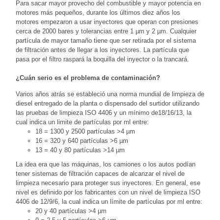
Para sacar mayor provecho del combustible y mayor potencia en
motores más pequeños, durante los últimos diez años los
motores empezaron a usar inyectores que operan con presiones
cerca de 2000 bares y tolerancias entre 1 µm y 2 µm. Cualquier
partícula de mayor tamaño tiene que ser retirada por el sistema
de filtración antes de llegar a los inyectores. La partícula que
pasa por el filtro raspará la boquilla del inyector o la trancará.
¿Cuán serio es el problema de contaminación?
Varios años atrás se estableció una norma mundial de limpieza de
diesel entregado de la planta o dispensado del surtidor utilizando
las pruebas de limpieza ISO 4406 y un mínimo de18/16/13, la
cual indica un limite de partículas por ml entre:
18 = 1300 y 2500 partículas >4 µm
16 = 320 y 640 partículas >6 µm
13 = 40 y 80 partículas >14 µm
La idea era que las máquinas, los camiones o los autos podían
tener sistemas de filtración capaces de alcanzar el nivel de
limpieza necesario para proteger sus inyectores. En general, ese
nivel es definido por los fabricantes con un nivel de limpieza ISO
4406 de 12/9/6, la cual indica un límite de partículas por ml entre:
20 y 40 partículas >4 µm