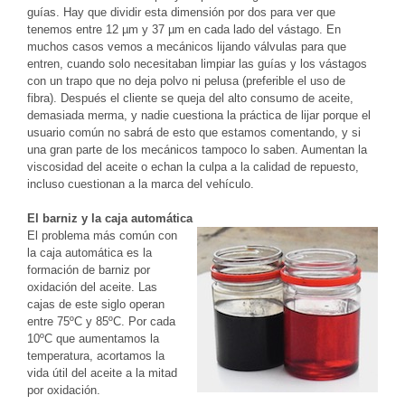
guías. Hay que dividir esta dimensión por dos para ver que
tenemos entre 12 µm y 37 µm en cada lado del vástago. En
muchos casos vemos a mecánicos lijando válvulas para que
entren, cuando solo necesitaban limpiar las guías y los vástagos
con un trapo que no deja polvo ni pelusa (preferible el uso de
fibra). Después el cliente se queja del alto consumo de aceite,
demasiada merma, y nadie cuestiona la práctica de lijar porque el
usuario común no sabrá de esto que estamos comentando, y si
una gran parte de los mecánicos tampoco lo saben. Aumentan la
viscosidad del aceite o echan la culpa a la calidad de repuesto,
incluso cuestionan a la marca del vehículo.
El barniz y la caja automática
El problema más común con
la caja automática es la
formación de barniz por
oxidación del aceite. Las
cajas de este siglo operan
entre 75ºC y 85ºC. Por cada
10ºC que aumentamos la
temperatura, acortamos la
vida útil del aceite a la mitad
por oxidación.