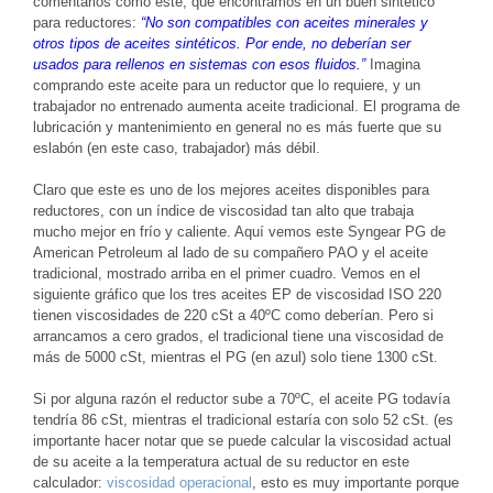
comentarios como este, que encontramos en un buen sintético
para reductores:
“No son compatibles con aceites minerales y
otros tipos de aceites sintéticos. Por ende, no deberían ser
usados para rellenos en sistemas con esos fluidos.”
Imagina
comprando este aceite para un reductor que lo requiere, y un
trabajador no entrenado aumenta aceite tradicional. El programa de
lubricación y mantenimiento en general no es más fuerte que su
eslabón (en este caso, trabajador) más débil.
Claro que este es uno de los mejores aceites disponibles para
reductores, con un índice de viscosidad tan alto que trabaja
mucho mejor en frío y caliente. Aquí vemos este Syngear PG de
American Petroleum al lado de su compañero PAO y el aceite
tradicional, mostrado arriba en el primer cuadro. Vemos en el
siguiente gráfico que los tres aceites EP de viscosidad ISO 220
tienen viscosidades de 220 cSt a 40ºC como deberían. Pero si
arrancamos a cero grados, el tradicional tiene una viscosidad de
más de 5000 cSt, mientras el PG (en azul) solo tiene 1300 cSt.
Si por alguna razón el reductor sube a 70ºC, el aceite PG todavía
tendría 86 cSt, mientras el tradicional estaría con solo 52 cSt. (es
importante hacer notar que se puede calcular la viscosidad actual
de su aceite a la temperatura actual de su reductor en este
calculador:
viscosidad operacional
, esto es muy importante porque