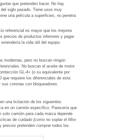
eguntar que pretenden hacer. No hay
 del siglo pasado. Tiene usos muy
ne una película a superficies, no penetra
ecio referencial es mayor que los mejores
 precios de productos inferiores y pagar
xtendería la vida útil del equipo.
as modernas, pero no buscan ningún
ferenciales. No buscan el aceite de motor
otección GL-4+ (o su equivalente por
 que requiere los diferenciales de esta
r sus coronas con bloqueadores.
en una licitación de los siguientes
ca en un camión específico. Parecería que
 un solo camión para cada marca depende
rácticas de cuidado
(como no soplar el filtro
y precios pretenden comprar todos los