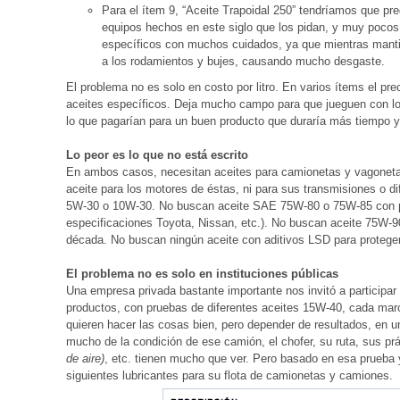
Para el ítem 9, “Aceite Trapoidal 250” tendríamos que pr
equipos hechos en este siglo que los pidan, y muy pocos
específicos con muchos cuidados, ya que mientras mantie
a los rodamientos y bujes, causando mucho desgaste.
El problema no es solo en costo por litro. En varios ítems el pr
aceites específicos. Deja mucho campo para que jueguen con los
lo que pagarían para un buen producto que duraría más tiempo y e
Lo peor es lo que no está escrito
En ambos casos, necesitan aceites para camionetas y vagonet
aceite para los motores de éstas, ni para sus transmisiones o di
5W-30 o 10W-30. No buscan aceite SAE 75W-80 o 75W-85 con pr
especificaciones Toyota, Nissan, etc.). No buscan aceite 75W-90
década. No buscan ningún aceite con aditivos LSD para protege
El problema no es solo en instituciones públicas
Una empresa privada bastante importante nos invitó a participar 
productos, con pruebas de diferentes aceites 15W-40, cada mar
quieren hacer las cosas bien, pero depender de resultados, en
mucho de la condición de ese camión, el chofer, su ruta, sus p
de aire)
, etc. tienen mucho que ver. Pero basado en esa prueba 
siguientes lubricantes para su flota de camionetas y camiones.