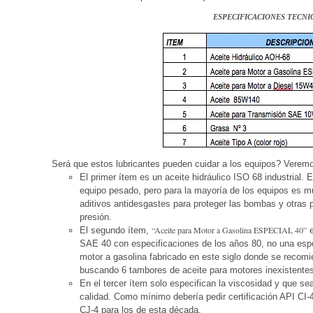
ESPECIFICACIONES TECNI
Será que estos lubricantes pueden cuidar a los equipos? Verem
El primer ítem es un aceite hidráulico ISO 68 industrial.
equipo pesado, pero para la mayoría de los equipos es m
aditivos antidesgastes para proteger las bombas y otras p
presión.
“Aceite para Motor a Gasolina ESPECIAL 40”
El segundo ítem,
e
SAE 40 con especificaciones de los años 80, no una espe
motor a gasolina fabricado en este siglo donde se recom
buscando 6 tambores de aceite para motores inexistentes
En el tercer ítem solo especifican la viscosidad y que se
calidad. Como mínimo debería pedir certificación API CI
CJ-4 para los de esta década.