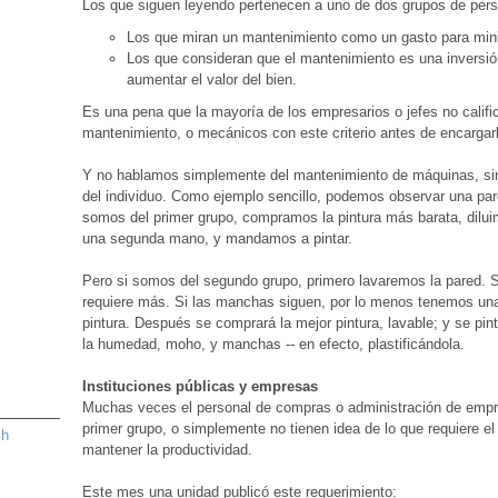
Los que siguen leyendo pertenecen a uno de dos grupos de per
Los que miran un mantenimiento como un gasto para mini
Los que consideran que el mantenimiento es una inversión 
aumentar el valor del bien.
Es una pena que la mayoría de los empresarios o jefes no califi
mantenimiento, o mecánicos con este criterio antes de encargar
Y no hablamos simplemente del mantenimiento de máquinas, sin
del individuo. Como ejemplo sencillo, podemos observar una par
somos del primer grupo, compramos la pintura más barata, dilui
una segunda mano, y mandamos a pintar.
Pero si somos del segundo grupo, primero lavaremos la pared. Si
requiere más. Si las manchas siguen, por lo menos tenemos un
pintura. Después se comprará la mejor pintura, lavable; y se pinta
la humedad, moho, y manchas -- en efecto, plastificándola.
Instituciones públicas y empresas
Muchas veces el personal de compras o administración de empre
primer grupo, o simplemente no tienen idea de lo que requiere e
sh
mantener la productividad.
Este mes una unidad publicó este requerimiento: