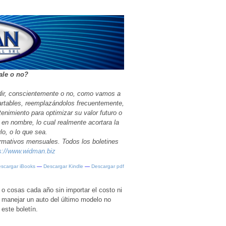
ale o no?
idir, conscientemente o no, como vamos a
artables, reemplazándolos frecuentemente,
enimiento para optimizar su valor futuro o
 en nombre, lo cual realmente acortara la
lo, o lo que sea.
ormativos mensuales. Todos los boletines
s://www.widman.biz
scargar iBooks
—
Descargar Kindle
—
Descargar pdf
 cosas cada año sin importar el costo ni
y manejar un auto del último modelo no
 este boletín.