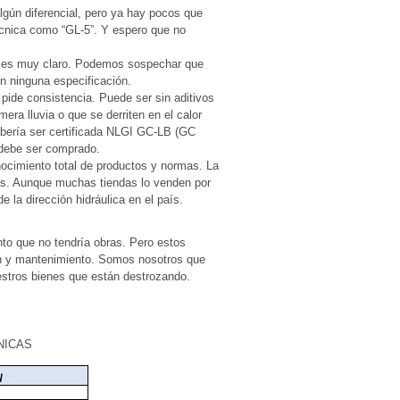
ún diferencial, pero ya hay pocos que
écnica como “GL-5”. Y espero que no
o es muy claro. Podemos sospechar que
n ninguna especificación.
 pide consistencia. Puede ser sin aditivos
era lluvia o que se derriten en el calor
ebería ser certificada NLGI GC-LB (GC
 debe ser comprado.
ocimiento total de productos y normas. La
rás. Aunque muchas tiendas lo venden por
 la dirección hidráulica en el país.
nto que no tendría obras. Pero estos
ón y mantenimiento. Somos nosotros que
estros bienes que están destrozando.
NICAS