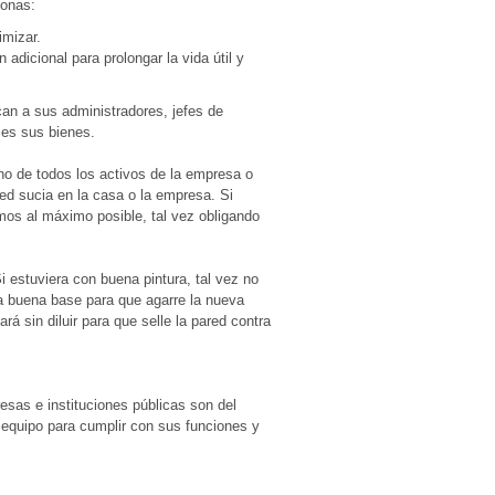
sonas:
mizar.
adicional para prolongar la vida útil y
can a sus administradores, jefes de
les sus bienes.
o de todos los activos de la empresa o
ed sucia en la casa o la empresa. Si
mos al máximo posible, tal vez obligando
 estuviera con buena pintura, tal vez no
a buena base para que agarre la nueva
rá sin diluir para que selle la pared contra
sas e instituciones públicas son del
l equipo para cumplir con sus funciones y