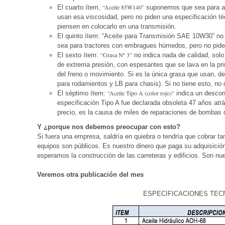
“Aceite 85W140”
El cuarto ítem,
suponemos que sea para alg
usan esa viscosidad, pero no piden una especificación t
piensen en colocarlo en una transmisión.
El quinto ítem: “Aceite para Transmisión SAE 10W30” n
sea para tractores con embragues húmedos, pero no pide
“Grasa Nº 3”
El sexto ítem:
no indica nada de calidad, solo
de extrema presión, con espesantes que se lava en la prim
del freno o movimiento. Si es la única grasa que usan, d
para rodamientos y LB para chasis). Si no tiene esto, no
“Aceite Tipo A (color rojo)”
El séptimo ítem:
indica un descon
especificación Tipo A fue declarada obsoleta 47 años at
precio, es la causa de miles de reparaciones de bombas de
Y ¿porque nos debemos preocupar con esto?
Si fuera una empresa, saldría en quiebra o tendría que cobrar ta
equipos son públicos. Es nuestro dinero que paga su adquisici
esperamos la construcción de las carreteras y edificios. Son nu
Veremos otra publicación del mes
ESPECIFICACIONES TEC