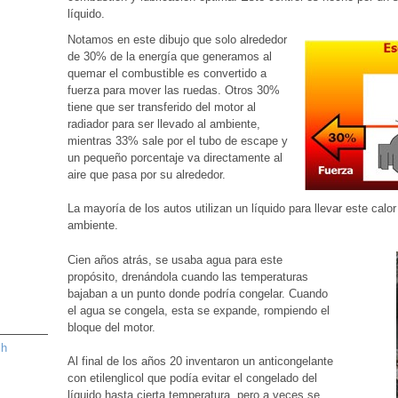
líquido.
Notamos en este dibujo que solo alrededor
de 30% de la energía que generamos al
quemar el combustible es convertido a
fuerza para mover las ruedas. Otros 30%
tiene que ser transferido del motor al
radiador para ser llevado al ambiente,
mientras 33% sale por el tubo de escape y
un pequeño porcentaje va directamente al
aire que pasa por su alrededor.
La mayoría de los autos utilizan un líquido para llevar este calo
ambiente.
Cien años atrás, se usaba agua para este
propósito, drenándola cuando las temperaturas
bajaban a un punto donde podría congelar. Cuando
el agua se congela, esta se expande, rompiendo el
bloque del motor.
sh
Al final de los años 20 inventaron un anticongelante
con etilenglicol que podía evitar el congelado del
líquido hasta cierta temperatura, pero a veces se