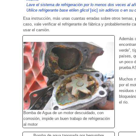
Lave el sistema de refrigeración por lo menos dos veces al añ
Utilice refrigerante base etilen glicol
[sic]
sin aditivos o en su 
Esa instrucción, más unas cuantas erradas sobre otros temas,
caso, vale verificar el refrigerante de fábrica y probablemente 
usar el camión.
Además d
encontra
verde”, t
países, q
un poco d
prueba AS
Muchos no
por el mo
residuos 
bloqueán
el rio.
Bomba de Agua de un motor descuidado, con
corrosión, impide un buen trabajo de refrigeración
al motor
Bomba de agua taponada por herrumbre