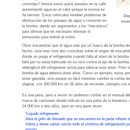
corroídas? Vemos estos autos parados en la calle
aumentando agua en el calor porque la misma se
ha hervido. Estos vehículos tendrán problemas de
Depó
obstrucción de los pasajes de agua o corrosión en
miner
la bomba, dando así argumentos a los “mecánicos”
para afirmar que es necesario eliminar el
termostato para enfriar el motor.
Otros encuentran que el agua sale por un hueco de la bomba d
hecho, este mes tuve dos consultas sobre el origen de esa pér
donde se purga el refrigerante cuando falla el reten de la bomba
falla por no estar lubricado en su roce contra el eje de la bomba
etilenglicol del refrigerante actúa para lubricar este reten. Pero s
bomba de agua debería durar años. Como un ejemplo, estoy po
estar gastada, sino porque es fácil mientras cambio la correa de
original, con 200.000 km en 26 años de recorrido, siempre con e
Es una pena, pero a veces no podemos confiar en el manual del
marca de camiones donde indican en una parte de la literatura, 
24.000 km o dos años, pero en otra parte dicen:
“Líquido refrigerante
Abra el grifo de drenado que se encuentra en la parte inferior d
Vierta y drene varias veces todo el sistema de refrigeración p
mismo.