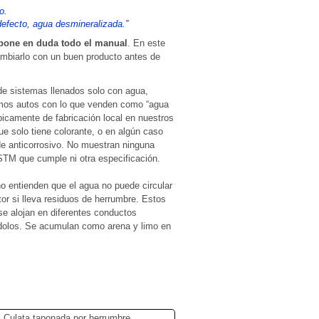
o.
defecto, agua desmineralizada.”
pone en duda todo el manual
. En este
cambiarlo con un buen producto antes de
e sistemas llenados solo con agua,
mos autos con lo que venden como “agua
ípicamente de fabricación local en nuestros
ue solo tiene colorante, o en algún caso
e anticorrosivo. No muestran ninguna
TM que cumple ni otra especificación.
 entienden que el agua no puede circular
tor si lleva residuos de herrumbre. Estos
se alojan en diferentes conductos
dolos. Se acumulan como arena y limo en
Culata taponada por herrumbre