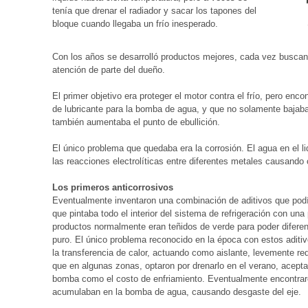
tenía que drenar el radiador y sacar los tapones del
bloque cuando llegaba un frío inesperado.
Con los años se desarrolló productos mejores, cada vez busca
atención de parte del dueño.
El primer objetivo era proteger el motor contra el frío, pero enco
de lubricante para la bomba de agua, y que no solamente bajaba
también aumentaba el punto de ebullición.
El único problema que quedaba era la corrosión. El agua en el li
las reacciones electrolíticas entre diferentes metales causando 
Los primeros anticorrosivos
Eventualmente inventaron una combinación de aditivos que podí
que pintaba todo el interior del sistema de refrigeración con u
productos normalmente eran teñidos de verde para poder diferen
puro. El único problema reconocido en la época con estos aditivo
la transferencia de calor, actuando como aislante, levemente red
que en algunas zonas, optaron por drenarlo en el verano, acept
bomba como el costo de enfriamiento. Eventualmente encontraro
acumulaban en la bomba de agua, causando desgaste del eje.