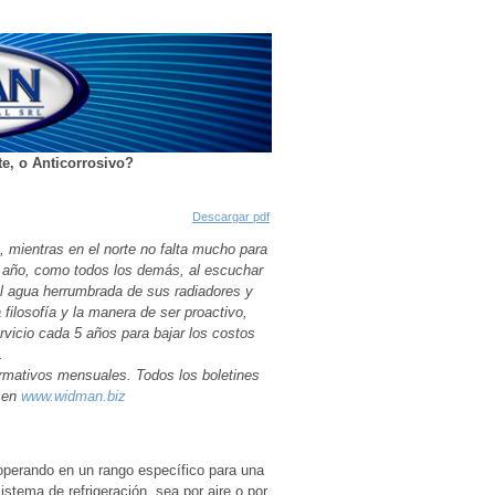
te, o Anticorrosivo?
Descargar pdf
 mientras en el norte no falta mucho para
e año, como todos los demás, al escuchar
 el agua herrumbrada de sus radiadores y
filosofía y la manera de ser proactivo,
rvicio cada 5 años para bajar los costos
.
ormativos mensuales. Todos los boletines
f en
www.widman.biz
perando en un rango específico para una
stema de refrigeración, sea por aire o por