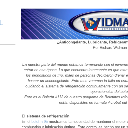
L
¿Anticongelante, Lubricante, Refrigeran
Por Richard Widman
En nuestra parte del mundo estamos terminando con el invierno,
entrar en esa época. Lo que encuentro interesante es que est
los pronósticos de frío, miles de personas decidieron drenar
buscar un anticongelante. Este mes veremos la falla en esta 
cuidando el sistema de refrigeración continuamente con un se
operacionales del auto
Este es el Boletín #132 de nuestro programa de Boletines Inf
están disponibles en formato Acrobat pd
El sistema de refrigeración
En el
boletín 95
mostramos la necesidad de mantener el motor o
combustión y lubricación óptima. Este control es hecho por un si