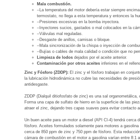
Mala combustión.
--La temperatura del motor debería estar siempre encima
termostato, no llega a esta temperatura y entonces la 
--Presiones excesivas en la bomba inyectora.
--Inyectores sucios, gastados o mal colocados en la cá
--Válvulas mal reguladas.
--Desgaste de anillos, camisas o bloque.
--Mala sincronización de la chispa o inyección de combus
--Bujías o cables de mala calidad o condición que no pe
Limpieza de lodos
dejados por el aceite anterior.
Contaminación por otros aceites
inferiores en el rellen
Zinc y Fósforo (ZDDP):
El zinc y el fósforo trabajan en conjun
la lubricación hidrodinámica no cubre las necesidades de presió
antidesgaste.
ZDDP (Dialquil ditiofosfato de zinc) es una sal organometálica,
Forma una capa de sulfato de hierro en la superficie de las pie
atraer el zinc, dejando tres capas suaves para evitar contacto 
Un buen aceite para un motor a diesel (API CI-4) tendrá cerca
fósforo. Aceites formulados solamente para motores a gasolin
cerca de 850 ppm de zinc y 750 ppm de fósforo. Esta reducción
cámara de combustión en el motor a gasolina varían entre 8:1 a