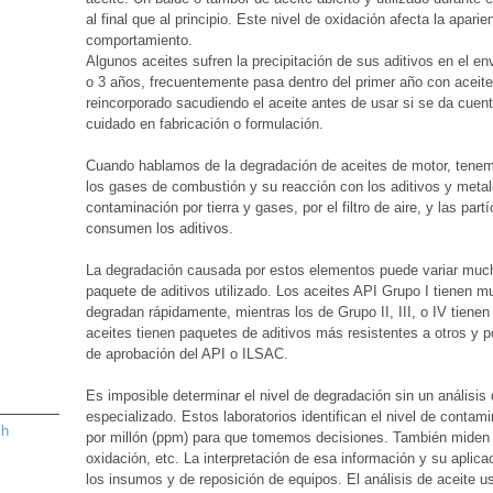
al final que al principio. Este nivel de oxidación afecta la apari
comportamiento.
Algunos aceites sufren la precipitación de sus aditivos en el en
o 3 años, frecuentemente pasa dentro del primer año con aceite
reincorporado sacudiendo el aceite antes de usar si se da cuent
cuidado en fabricación o formulación.
Cuando hablamos de la degradación de aceites de motor, tenem
los gases de combustión y su reacción con los aditivos y metal
contaminación por tierra y gases, por el filtro de aire, y las pa
consumen los aditivos.
La degradación causada por estos elementos puede variar mucho 
paquete de aditivos utilizado. Los aceites API Grupo I tienen
degradan rápidamente, mientras los de Grupo II, III, o IV tien
aceites tienen paquetes de aditivos más resistentes a otros y 
de aprobación del API o ILSAC.
Es imposible determinar el nivel de degradación sin un análisis 
especializado. Estos laboratorios identifican el nivel de conta
sh
por millón (ppm) para que tomemos decisiones. También miden l
oxidación, etc. La interpretación de esa información y su apli
los insumos y de reposición de equipos. El análisis de aceite us