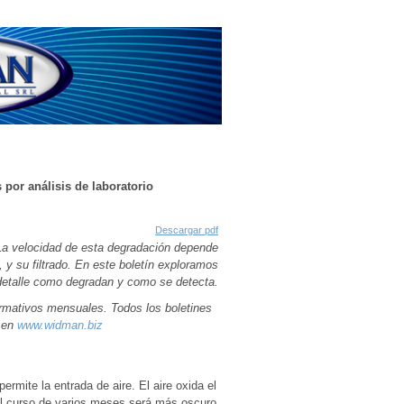
por análisis de laboratorio
Descargar pdf
 La velocidad de esta degradación depende
n, y su filtrado. En este boletín exploramos
detalle como degradan y como se detecta.
ormativos mensuales. Todos los boletines
f en
www.widman.biz
rmite la entrada de aire. El aire oxida el
 el curso de varios meses será más oscuro