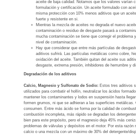
aceite de baja calidad. Notamos que los valores varían 
formulación y certificación. Un aceite formulado con acei
misma protección con 10% menos aditivos que un aceite
fuerte y resistente en si.
Mientras la mezcla de aceites no degrada el nuevo aceite
contaminación o residuo de desgaste pasará a contaminar
mucha contaminación se tiene que corregir el problema y
nivel de contaminación.
Hay que considerar que entre más partículas de desgas
aditivos sufrirá. Las partículas metálicas como cobre, h
oxidación del aceite. También quitan del aceite sus aditiv
desgaste, extrema presión, inhibidores de herrumbre y d
Degradación de los aditivos
Calcio, Magnesio y Sulfonato de Sodio:
Estos tres aditivos 
utilizados para combatir el hollín, neutralizar los ácidos forma
mantener los contaminantes y lodos en suspensión hasta llegar a
formen grumos, ni que se adhieran a las superficies metálicas.
consumen. Entre más ácido se forma por la calidad de combustib
combustión incompleta, más rápido se degradan los detergentes
bien para este propósito, pero el magnesio deja 45% más ceni
problemas de válvulas y depósitos en el motor. Por esta razó
calcio o una mezcla con un máximo de 30% del detergente/dis