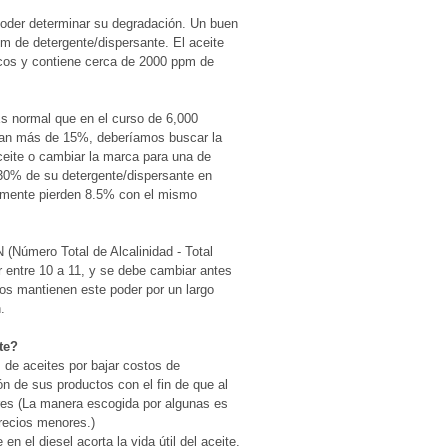
a poder determinar su degradación. Un buen
pm de detergente/dispersante. El aceite
icos y contiene cerca de 2000 ppm de
Es normal que en el curso de 6,000
jan más de 15%, deberíamos buscar la
ceite o cambiar la marca para una de
30% de su detergente/dispersante en
amente pierden 8.5% con el mismo
N (Número Total de Alcalinidad - Total
 entre 10 a 11, y se debe cambiar antes
ros mantienen este poder por un largo
.
te?
 de aceites por bajar costos de
ón de sus productos con el fin de que al
es (La manera escogida por algunas es
recios menores.)
 en el diesel acorta la vida útil del aceite.