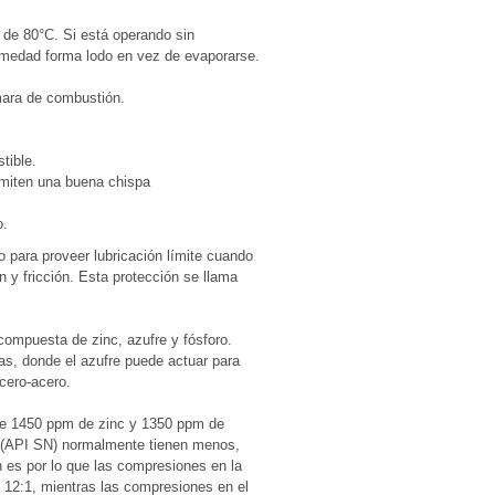
 de 80°C. Si está operando sin
humedad forma lodo en vez de evaporarse.
mara de combustión.
tible.
rmiten una buena chispa
o.
to para proveer lubricación límite cuando
n y fricción. Esta protección se llama
 compuesta de zinc, azufre y fósforo.
zas, donde el azufre puede actuar para
acero-acero.
 de 1450 ppm de zinc y 1350 ppm de
a (API SN) normalmente tienen menos,
 es por lo que las compresiones en la
 12:1, mientras las compresiones en el