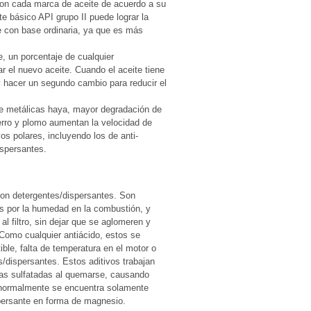
con cada marca de aceite de acuerdo a su
te básico API grupo II puede lograr la
 con base ordinaria, ya que es más
, un porcentaje de cualquier
 el nuevo aceite. Cuando el aceite tiene
 hacer un segundo cambio para reducir el
te metálicas haya, mayor degradación de
ierro y plomo aumentan la velocidad de
os polares, incluyendo los de anti-
ispersantes.
son detergentes/dispersantes. Son
dos por la humedad en la combustión, y
l filtro, sin dejar que se aglomeren y
 Como cualquier antiácido, estos se
le, falta de temperatura en el motor o
/dispersantes. Estos aditivos trabajan
zas sulfatadas al quemarse, causando
n normalmente se encuentra solamente
persante en forma de magnesio.