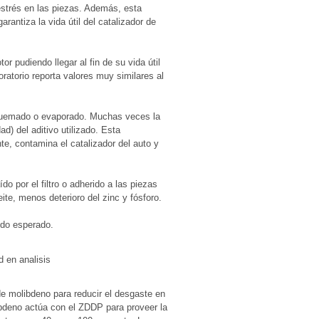
strés en las piezas. Además, esta
antiza la vida útil del catalizador de
 pudiendo llegar al fin de su vida útil
oratorio reporta valores muy similares al
o quemado o evaporado. Muchas veces la
dad) del aditivo utilizado. Esta
, contamina el catalizador del auto y
ído por el filtro o adherido a las piezas
ite, menos deterioro del zinc y fósforo.
ido esperado.
de molibdeno para reducir el desgaste en
ibdeno actúa con el ZDDP para proveer la