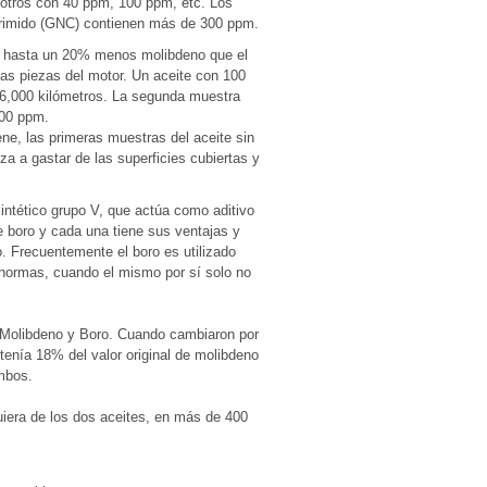
 otros con 40 ppm, 100 ppm, etc. Los
primido (GNC) contienen más de 300 ppm.
r hasta un 20% menos molibdeno que el
las piezas del motor. Un aceite con 100
,000 kilómetros. La segunda muestra
100 ppm.
ne, las primeras muestras del aceite sin
a a gastar de las superficies cubiertas y
sintético grupo V, que actúa como aditivo
e boro y cada una tiene sus ventajas y
. Frecuentemente el boro es utilizado
 normas, cuando el mismo por sí solo no
 Molibdeno y Boro. Cuando cambiaron por
 tenía 18% del valor original de molibdeno
ambos.
iera de los dos aceites, en más de 400