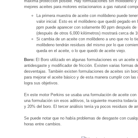
máxima protección posible. Hay formulaciones sin molibdeno y
mejores aceites para motores estacionarios a gas natural com
La primera muestra de aceite con molibdeno puede tene
valor inicial. Esto es el molibdeno que quedó pegado en 
ppm puede aparecer con solamente 80 ppm después de 6
(después de otros 6,000 kilómetros) mostrará cerca de 
Si cambia de un aceite con molibdeno a uno que no lo tie
molibdeno tendrán residuos del mismo por lo que comienz
queda en el aceite, o lo que quedó de aceite viejo.
Boro:
El Boro utilizado en algunas formulaciones es un aceite 
antidesgaste y modificador de fricción. Existen varias formas d
desventajas. También existen formulaciones de aceites sin boro
para mejorar el aceite básico y de esta manera cumplir con las
logra sus objetivos.
En este motor Perkins se usaba una formulación de aceite con
una formulación sin esos aditivos, la siguiente muestra todavía
y 20% del boro. El tercer análisis tenía ya pocos residuos de 
Se puede notar que no había problemas de desgaste con cualqu
horas entre cambios.