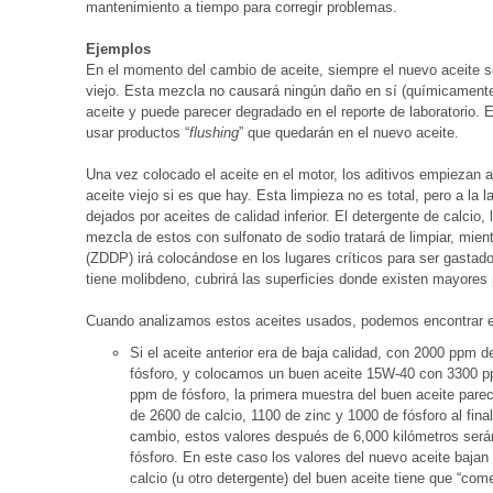
mantenimiento a tiempo para corregir problemas.
Ejemplos
En el momento del cambio de aceite, siempre el nuevo aceite s
viejo. Esta mezcla no causará ningún daño en sí (químicamente
aceite y puede parecer degradado en el reporte de laboratorio.
usar productos “
flushing
” que quedarán en el nuevo aceite.
Una vez colocado el aceite en el motor, los aditivos empiezan a 
aceite viejo si es que hay. Esta limpieza no es total, pero a la
dejados por aceites de calidad inferior. El detergente de calcio
mezcla de estos con sulfonato de sodio tratará de limpiar, mien
(ZDDP) irá colocándose en los lugares críticos para ser gastado 
tiene molibdeno, cubrirá las superficies donde existen mayores
Cuando analizamos estos aceites usados, podemos encontrar e
Si el aceite anterior era de baja calidad, con 2000 ppm 
fósforo, y colocamos un buen aceite 15W-40 con 3300 p
ppm de fósforo, la primera muestra del buen aceite pare
de 2600 de calcio, 1100 de zinc y 1000 de fósforo al fina
cambio, estos valores después de 6,000 kilómetros será
fósforo. En este caso los valores del nuevo aceite bajan 
calcio (u otro detergente) del buen aceite tiene que “come