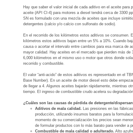
Hay que saber el valor inicial de cada aditivo en el aceite par
aceite (API CI-4) para motores a diesel tendrá cerca de 3300 p
SN es formulado con una mezcla de aceites que incluye sintét
detergentes (calcio y/o calcio con sulfonato de sodio).
En el recorrido de los kilómetros estos aditivos se consumen. 
kilómetros estos aditivos bajan entre un 5% a 10%. Cuando ba
causa o acortar el intervalo entre cambios para esa marca de a
mayor calidad. Hay aceites en el mercado que pierden más de 
6,000 kilómetros en el mismo uso o motor que otros donde sol
recorrido y combustible.
El valor “anti-acido” de estos aditivos es representado en el TB
Base Number). En un aceite de motor diesel esto debe empezar
de llegar a 4. Algunos aceites bajarán rápidamente, mientras ot
tiempo. El ingreso de combustible crudo acelera su degradación
¿Cuáles son las causas de pérdida de detergente/dispersan
Aditivos de mala calidad.
Las presiones en las fábricas
producción, utilizando insumos baratos para la formulaci
momento de su comercialización los precios sean menor
de formular productos con lo más barato para vender a p
Combustible de mala calidad o adulterado.
Alto azufre