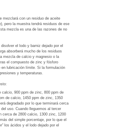
e mezclará con un residuo de aceite
), pero la muestra tendrá residuos de ese
 Esta mezcla es una de las razones de no
disolver el lodo y barniz dejado por el
 larga absorberá mucho de los residuos
, la mezcla de calcio y magnesio o la
tras el compuesto de zinc y fósforo
en lubricación límite. Si la formulación
 presiones y temperaturas.
sto:
de calcio, 900 ppm de zinc, 800 ppm de
pm de calcio, 1450 ppm de zinc, 1350
cerá degradado por lo que terminará cerca
l del uso. Cuando lleguemos al tercer
n cerca de 2800 calcio, 1300 zinc, 1200
más del simple porcentaje, por lo que el
r” los ácidos y el lodo dejado por el