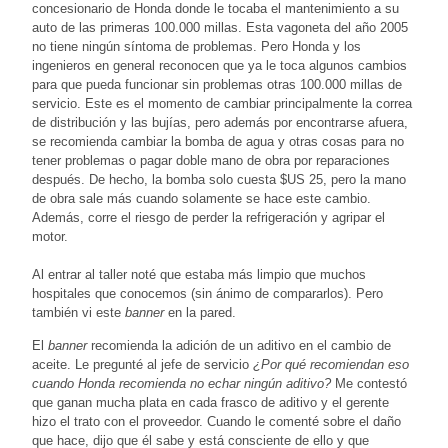
concesionario de Honda donde le tocaba el mantenimiento a su
auto de las primeras 100.000 millas. Esta vagoneta del año 2005
no tiene ningún síntoma de problemas. Pero Honda y los
ingenieros en general reconocen que ya le toca algunos cambios
para que pueda funcionar sin problemas otras 100.000 millas de
servicio. Este es el momento de cambiar principalmente la correa
de distribución y las bujías, pero además por encontrarse afuera,
se recomienda cambiar la bomba de agua y otras cosas para no
tener problemas o pagar doble mano de obra por reparaciones
después. De hecho, la bomba solo cuesta $US 25, pero la mano
de obra sale más cuando solamente se hace este cambio.
Además, corre el riesgo de perder la refrigeración y agripar el
motor.
Al entrar al taller noté que estaba más limpio que muchos
hospitales que conocemos (sin ánimo de compararlos). Pero
también vi este
banner
en la pared.
El
banner
recomienda la adición de un aditivo en el cambio de
aceite. Le pregunté al jefe de servicio
¿Por qué recomiendan eso
cuando Honda recomienda no echar ningún aditivo?
Me contestó
que ganan mucha plata en cada frasco de aditivo y el gerente
hizo el trato con el proveedor. Cuando le comenté sobre el daño
que hace, dijo que él sabe y está consciente de ello y que