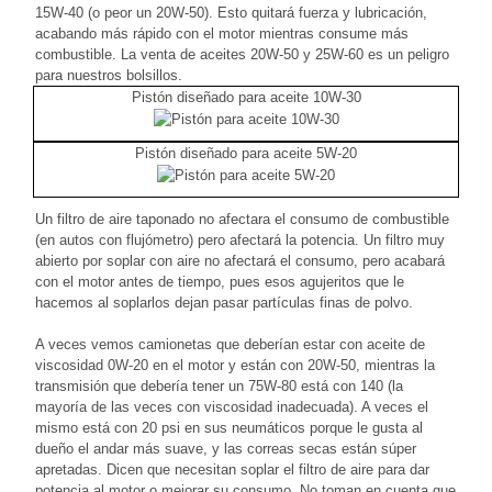
15W-40 (o peor un 20W-50). Esto quitará fuerza y lubricación,
acabando más rápido con el motor mientras consume más
combustible. La venta de aceites 20W-50 y 25W-60 es un peligro
para nuestros bolsillos.
Pistón diseñado para aceite 10W-30
Pistón diseñado para aceite 5W-20
Un filtro de aire taponado no afectara el consumo de combustible
(en autos con flujómetro) pero afectará la potencia. Un filtro muy
abierto por soplar con aire no afectará el consumo, pero acabará
con el motor antes de tiempo, pues esos agujeritos que le
hacemos al soplarlos dejan pasar partículas finas de polvo.
A veces vemos camionetas que deberían estar con aceite de
viscosidad 0W-20 en el motor y están con 20W-50, mientras la
transmisión que debería tener un 75W-80 está con 140 (la
mayoría de las veces con viscosidad inadecuada). A veces el
mismo está con 20 psi en sus neumáticos porque le gusta al
dueño el andar más suave, y las correas secas están súper
apretadas. Dicen que necesitan soplar el filtro de aire para dar
potencia al motor o mejorar su consumo. No toman en cuenta que