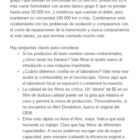
grupo I que pierdan su viscosidad en 20.000 km, productos 20%
más caros formulados con aceite básico grupo II que no pierdan
hasta unos 50.000 km, y sintéticos que cuestan el doble, pero
mantienen su viscosidad 100.000 km o más. Combinamos este
cizallamiento con los problemas de oxidación y comparamos con
el costo de reparaciones de la transmisión y nunca compraríamos
el más barato, ya que termina costando mucho más.
Hay preguntas claves para considerar:
Si los productos de buen nombre vienen contaminados,
¿cómo serán los baratos? Vale filtrar el aceite nuevo al
introducirlo a una máquina importante.
¿Cuánto debemos confiar en el laboratorio?
Vale mirar ese
aceite (o combustible) en el microscopio. Vimos aquí que
el laboratorio local se equivocó o contaminó la muestra.
La calidad de los filtros es crítica. Un “ahorro” de $5 en un
filtro de dudosa calidad puede ser la gota que rebalsa el
vaso y permita la rotura de producción. Personalmente, si
no encuentro un filtro Donaldson, busco el original del
OEM.
Entre más rápido se llena el filtro, mejor. Indica que está
haciendo su trabajo. Claro que hay filtros de diferentes
capacidades. A veces podemos escoger uno de mayor
capacidad, pero siempre cuidando la eficiencia original o