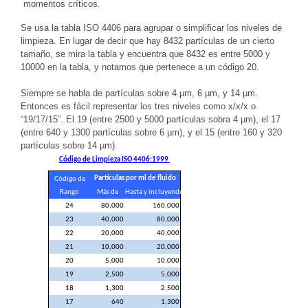
momentos críticos.
Se usa la tabla ISO 4406 para agrupar o simplificar los niveles de
limpieza. En lugar de decir que hay 8432 partículas de un cierto
tamaño, se mira la tabla y encuentra que 8432 es entre 5000 y
10000 en la tabla, y notamos que pertenece a un código 20.
Siempre se habla de partículas sobre 4 µm, 6 µm, y 14 µm.
Entonces es fácil representar los tres niveles como x/x/x o
“19/17/15”. El 19 (entre 2500 y 5000 partículas sobra 4 µm), el 17
(entre 640 y 1300 partículas sobre 6 µm), y el 15 (entre 160 y 320
partículas sobre 14 µm).
Código de Limpieza ISO 4406:1999
Partículas por ml de fluido
Código de
Rango
Más de
Hasta y incluyendo
24
80,000
160,000
23
40,000
80,000
22
20,000
40,000
21
10,000
20,000
20
5,000
10,000
19
2,500
5,000
18
1,300
2,500
17
640
1,300