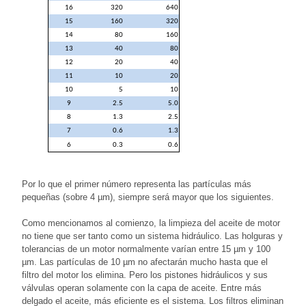
16
320
640
15
160
320
14
80
160
13
40
80
12
20
40
11
10
20
10
5
10
9
2.5
5.0
8
1.3
2.5
7
0.6
1.3
6
0.3
0.6
Por lo que el primer número representa las partículas más
pequeñas (sobre 4 µm), siempre será mayor que los siguientes.
Como mencionamos al comienzo, la limpieza del aceite de motor
no tiene que ser tanto como un sistema hidráulico. Las holguras y
tolerancias de un motor normalmente varían entre 15 µm y 100
µm. Las partículas de 10 µm no afectarán mucho hasta que el
filtro del motor los elimina. Pero los pistones hidráulicos y sus
válvulas operan solamente con la capa de aceite. Entre más
delgado el aceite, más eficiente es el sistema. Los filtros eliminan