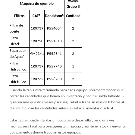
Aceite
Máquina de ejemplo
Grupo II
Filtros
CAT®
Donaldson®
Cantidad
Filtro de
1R0739
P554004
2
aceite
Filtro
1R0750
P551313
2
Diesel*
Separador
9M2341
P552341
2
de Agua*
Filtro
1R0739
P559740
1
Hidráulico
Filtro
1R0732
P556700
2
Hidráulico
Cuando la tabla está terminada para cada equipo, solamente tienen que
restar las cantidades que tienen en inventario y pedir el saldo faltante. Si
quieren más que dos meses para seguridad o trabajan más de 8 horas al
día, multiplican las cantidades antes de restar el inventario actual.
Estas tablas pueden tardar un poco para desarrollar, pero una vez
hechas, será fácil para presupuestar, negociar, mantener stock y enviar a
campamentos donde trabajan estos equipos.