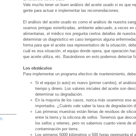
Vale mucho tener un buen análisis del aceite usado si es que r
gente para actuar e implementar las recomendaciones.
El análisis del aceite usado es como el análisis de nuestra san
usamos jeringas esterilizadas, ambiente adecuado, a veces en 
alimentarias, el médico nos pregunta ciertos detalles de nuestra
determinar un diagnóstico en caso tengamos alguna enfermedad
forma para que el aceite sea representativo de la situación, de
cuál es esa situación, el equipo donde opera, que operación hac
que aceite utiliza, etc. Basándonos en esto podemos detectar f
Los obstáculos
Para implementar un programa efectivo de mantenimiento, debem
Si el equipo (o auto) es nuevo (primer cambio), el anális
tiempo y dinero. Los valores iniciales del aceite son des
determinar su degradación.
En la mayoría de los casos, nunca más usaremos ese ac
importados. ¿Cuánto vale saber la tasa de degradación
Las primeras muestras están llenas de residuos de silicon
entre la tierra y la silicona de sellos. Tenemos que desco
sh
los sellos y retenes, pero no sabemos cuanto viene de e
contaminación por tierra.
Los primeros 5000 kilómetros o 500 horas representa el a