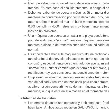
Hay que saber cuanto se adicionó de aceite nuevo. Cada
frescos. En este caso el análisis presenta un sesgo si 
Debemos saber donde opera la máquina. Si un motor diese
mantener la contaminación por hollín debajo de 0.5%, pe
metros sobre el nivel del mar, un buen mantenimiento p
0.8% de hollín a 4000 metros es muy buen mantenimiento,
indican un problema.
Una máquina que opera en un salar o la playa puede tener
ppm de sodio sería “normal” para esa máquina, pero eso
motores a diesel o de transmisiones sería un indicador 
normal.
Es importante saber si la máquina tuvo alguna rectificac
máquina fuera de servicio, sin aceite mientras se trasla
corrosión, especialmente de su enfriador de aceite, mient
“normal” en el primer cambio (que debería ser temprano) p
rectificado, hay que considerar las condiciones de motor
Empresas privadas u organizaciones estatales frecuente
vez de calidad y realizan cotizaciones para cada compra
aceite en algún compartimiento de las máquinas es diferen
máquina, o lo que está en el almacén en el momento de r
La fidelidad de los datos
Los errores de datos son comunes y problemáticos. Reci
buen taller. Ambos autos requieren SAE 5W-30. En uno 