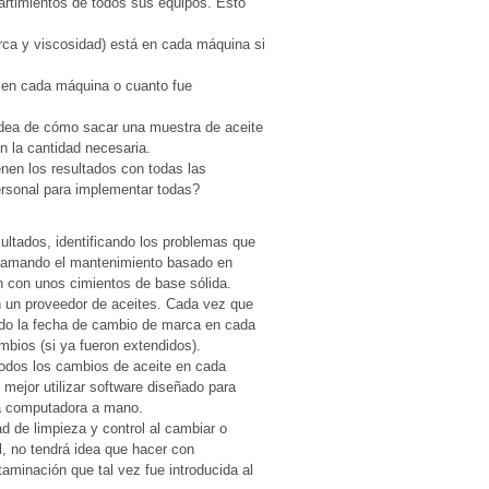
rtimientos de todos sus equipos. Esto
ca y viscosidad) está en cada máquina si
á en cada máquina o cuanto fue
idea de cómo sacar una muestra de aceite
n la cantidad necesaria.
nen los resultados con todas las
ersonal para implementar todas?
ultados, identificando los problemas que
ramando el mantenimiento basado en
 con unos cimientos de base sólida.
n un proveedor de aceites. Cada vez que
do la fecha de cambio de marca en cada
mbios (si ya fueron extendidos).
odos los cambios de aceite en cada
 mejor utilizar software diseñado para
na computadora a mano.
ad de limpieza y control al cambiar o
el, no tendrá idea que hacer con
aminación que tal vez fue introducida al