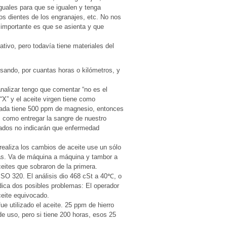
uales para que se igualen y tenga
los dientes de los engranajes, etc. No nos
o importante es que se asienta y que
tivo, pero todavía tiene materiales del
ando, por cuantas horas o kilómetros, y
nalizar tengo que comentar “no es el
“X” y el aceite virgen tiene como
usada tiene 500 ppm de magnesio, entonces
s como entregar la sangre de nuestro
ltados no indicarán que enfermedad
aliza los cambios de aceite use un sólo
nas. Va de máquina a máquina y tambor a
ites que sobraron de la primera.
SO 320. El análisis dio 468 cSt a 40℃, o
ica dos posibles problemas: El operador
ceite equivocado.
 utilizado el aceite. 25 ppm de hierro
e uso, pero si tiene 200 horas, esos 25