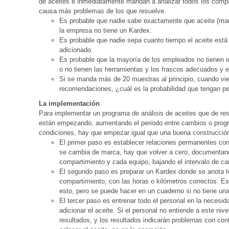
de aceites e inmediatamente mandan a analizar todos los compa
causa más problemas de los que resuelve.
Es probable que nadie sabe exactamente que aceite (mar
la empresa no tiene un Kardex.
Es probable que nadie sepa cuanto tiempo el aceite est
adicionado.
Es probable que la mayoría de los empleados no tienen 
o no tienen las herramientas y los frascos adecuados y e
Si se manda más de 20 muestras al principio, cuando vie
recomendaciones, ¿cuál es la probabilidad que tengan p
La implementación
Para implementar un programa de análisis de aceites que de res
están empezando, aumentando el periodo entre cambios o prog
condiciones, hay que empezar igual que una buena construcción
El primer paso es establecer relaciones permanentes co
se cambia de marca, hay que volver a cero, documentan
compartimiento y cada equipo, bajando el intervalo de ca
El segundo paso es preparar un Kardex donde se anota t
compartimiento, con las horas o kilómetros correctos. Es
esto, pero se puede hacer en un cuaderno si no tiene u
El tercer paso es entrenar todo el personal en la necesid
adicionar el aceite. Si el personal no entiende a este niv
resultados, y los resultados indicarán problemas con cont