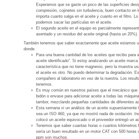
Esperamos que se gaste un poco de las superficies desig
compresión, cojinetes sin turbulencia, buen contacto en 
importa cuanto salga en el aceite y cuanto en el filtro. L
podemos sacar las partículas en el aceite.
El segundo aceite en el equipo es parcialmente representa
asentado y un residuo del aceite original (hasta un 20%).
También tenemos que saber exactamente que aceite estamos us
donde.
Para una buena cantidad de los aceites que recibo para a
aceite identificado”. Si estoy analizando un aceite marca 
característica que no tiene magnesio, pero la muestra 
el aceite es otro. No puedo determinar la degradación. E
compañero al laboratorio en vez de la nuestra. Los resu
tenemos.
Es muy común en nuestros países que el mecánico que re
bidón o envase para adicionar aceite a todas las máqui
tambor, mezclando pequeñas cantidades de diferentes ace
Esta semana vi un análisis de un aceite supuestamente I
sea un ISO 460, ya que no mostró nada de oxidación. Ind
colocó un aceite equivocado o el proveedor entregó un a
Tenemos que saber cuantas horas o cuantos kilómetros fue
sería un buen resultado en un motor CAT con 500 horas d
ppm son muchos.