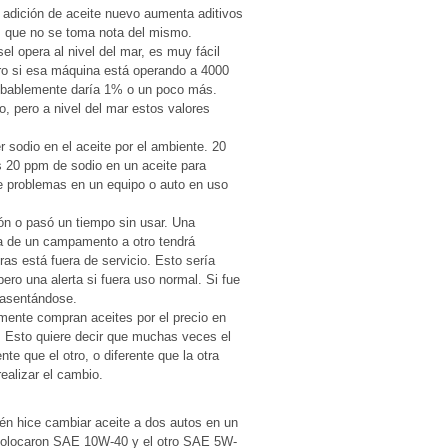
 adición de aceite nuevo aumenta aditivos
es que no se toma nota del mismo.
l opera al nivel del mar, es muy fácil
ro si esa máquina está operando a 4000
robablemente daría 1% o un poco más.
 pero a nivel del mar estos valores
 sodio en el aceite por el ambiente. 20
s 20 ppm de sodio en un aceite para
de problemas en un equipo o auto en uso
ión o pasó un tiempo sin usar. Una
da de un campamento a otro tendrá
ras está fuera de servicio. Esto sería
ero una alerta si fuera uso normal. Si fue
 asentándose.
mente compran aceites por el precio en
. Esto quiere decir que muchas veces el
te que el otro, o diferente que la otra
ealizar el cambio.
én hice cambiar aceite a dos autos en un
colocaron SAE 10W-40 y el otro SAE 5W-