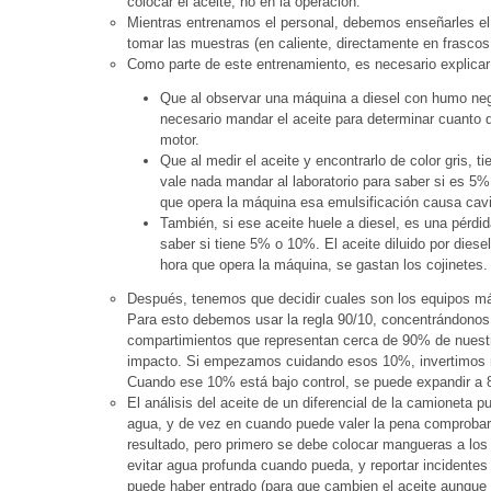
colocar el aceite, no en la operación.
Mientras entrenamos el personal, debemos enseñarles el
tomar las muestras (en caliente, directamente en frascos 
Como parte de este entrenamiento, es necesario explicar 
Que al observar una máquina a diesel con humo neg
necesario mandar el aceite para determinar cuanto de
motor.
Que al medir el aceite y encontrarlo de color gris, 
vale nada mandar al laboratorio para saber si es 5
que opera la máquina esa emulsificación causa cavit
También, si ese aceite huele a diesel, es una pérdid
saber si tiene 5% o 10%. El aceite diluido por dies
hora que opera la máquina, se gastan los cojinetes.
Después, tenemos que decidir cuales son los equipos má
Para esto debemos usar la regla 90/10, concentrándonos
compartimientos que representan cerca de 90% de nuestr
impacto. Si empezamos cuidando esos 10%, invertimos n
Cuando ese 10% está bajo control, se puede expandir a 
El análisis del aceite de un diferencial de la camioneta p
agua, y de vez en cuando puede valer la pena comprobar
resultado, pero primero se debe colocar mangueras a los 
evitar agua profunda cuando pueda, y reportar incidentes
puede haber entrado (para que cambien el aceite aunque n