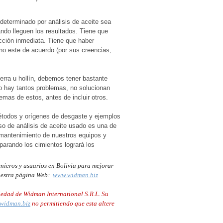
eterminado por análisis de aceite sea
ndo lleguen los resultados. Tiene que
acción inmediata. Tiene que haber
o este de acuerdo (por sus creencias,
erra u hollín, debemos tener bastante
o hay tantos problemas, no solucionan
emas de estos, antes de incluir otros.
étodos y orígenes de desgaste y ejemplos
uso de análisis de aceite usado es una de
 mantenimiento de nuestros equipos y
parando los cimientos logrará los
nieros y usuarios en Bolivia para mejorar
nuestra página Web:
www.widman.biz
piedad de Widman International S.R.L. Su
widman.biz
no permitiendo que esta altere