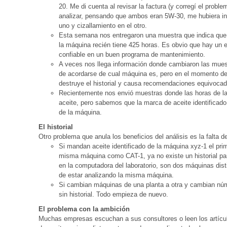
20. Me di cuenta al revisar la factura (y corregí el proble
analizar, pensando que ambos eran 5W-30, me hubiera i
uno y cizallamiento en el otro.
Esta semana nos entregaron una muestra que indica que 
la máquina recién tiene 425 horas. Es obvio que hay un e
confiable en un buen programa de mantenimiento.
A veces nos llega información donde cambiaron las mues
de acordarse de cual máquina es, pero en el momento de 
destruye el historial y causa recomendaciones equivocad
Recientemente nos envió muestras donde las horas de la
aceite, pero sabemos que la marca de aceite identificado
de la máquina.
El historial
Otro problema que anula los beneficios del análisis es la falta 
Si mandan aceite identificado de la máquina xyz-1 el pri
misma máquina como CAT-1, ya no existe un historial pa
en la computadora del laboratorio, son dos máquinas dist
de estar analizando la misma máquina.
Si cambian máquinas de una planta a otra y cambian núme
sin historial. Todo empieza de nuevo.
El problema con la ambición
Muchas empresas escuchan a sus consultores o leen los artícul