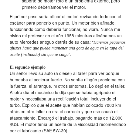
soporte de motor roto o un problema externo, pero
primero deberíamos ver el motor.
El primer paso sería afinar el motor, revisando todo con el
escáner para ponerlo en punto. Un motor bien afinado,
funcionando como debería funcionar, no vibra. Nunca me
olvido mi profesor en el año 1958 mientras afinábamos un
auto Mercedes antiguo detrás de su casa: “
Haremos pequeños
ajustes hasta que pueda mantener una gota de agua en la tapa del
”.
aceite (inclinado) sin que se caiga
El segundo ejemplo
Un señor llevo su auto (a diesel) al taller para ver porque
humeaba al acelerar fuerte. No sentía ningún problema con
la fuerza, el arranque, ni otros síntomas. Lo dejó en el taller.
Al otro día el mecánico le dijo que se había agripado el
motor y necesitaba una rectificación total, incluyendo el
turbo. Explicó que el aceite que habían colocado 7000 km
atrás en otro taller no era el correcto y que eso causó el
atascamiento. Encargó el trabajo, pagando más de 12,000
$US. El motor tenía un aceite de la viscosidad recomendado
por el fabricante (SAE 5W-30)