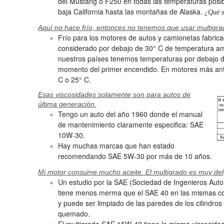
del Mustang o F250 en todas las temperaturas posibl
baja California hasta las montañas de Alaska.
¿Qué s
Aquí no hace frío, entonces no tenemos que usar multigra
Frío para los motores de autos y camionetas fabri
considerado por debajo de 30° C de temperatura amb
nuestros países tenemos temperaturas por debajo 
momento del primer encendido. En motores más anti
C o 25° C.
Esas viscosidades solamente son para autos de
última generación.
Tengo un auto del año 1960 donde el manual
de mantenimiento claramente especifica: SAE
10W-30.
Hay muchas marcas que han estado
recomendando SAE 5W-30 por más de 10 años.
Mi motor consume mucho aceite. El multigrado es muy de
Un estudio por la SAE (Sociedad de Ingenieros Aut
tiene menos merma que el SAE 40 en las mismas con
y puede ser limpiado de las paredes de los cilindros 
quemado.