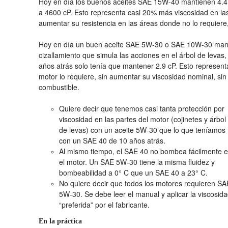
Hoy en día los buenos aceites SAE 15W-40 mantienen 4.4 
a 4600 cP. Esto representa casi 20% más viscosidad en las 
aumentar su resistencia en las áreas donde no lo requiere, n
Hoy en día un buen aceite SAE 5W-30 o SAE 10W-30 mant
cizallamiento que simula las acciones en el árbol de levas, 
años atrás solo tenía que mantener 2.9 cP. Esto represen
motor lo requiere, sin aumentar su viscosidad nominal, si
combustible.
Quiere decir que tenemos casi tanta protección por
viscosidad en las partes del motor (cojinetes y árbol
de levas) con un aceite 5W-30 que lo que teníamos
con un SAE 40 de 10 años atrás.
Al mismo tiempo, el SAE 40 no bombea fácilmente 
el motor. Un SAE 5W-30 tiene la misma fluidez y
bombeabilidad a 0° C que un SAE 40 a 23° C.
No quiere decir que todos los motores requieren SA
5W-30. Se debe leer el manual y aplicar la viscosid
“preferida” por el fabricante.
En la práctica