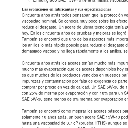
El multigrado SAE 15W-40 tiene la misma viscosid
Las evoluciones en lubricantes y sus especificaciones
Cincuenta años atrás todos pensaban que la protección ven
viscosidad nominal. Se conocía muy poco sobre los efectos
reducir el desgaste. Un aceite de última tecnología tenía 2
hoy. En los cincuenta años de pruebas y mejoras se logró 
También se encontró que uno de los aspectos más importan
los anillos lo más rápido posible para reducir el desgaste de
demasiado viscoso y no llega rápidamente a los anillos, s
Cincuenta años atrás los aceites tenían mucho más impu
mucho más evaporación que los aceites disponibles hoy en
es que muchos de los productos vendidos en nuestros país
impurezas y contaminación por falta de exigencia de parte
comprar por precio en vez de calidad. Un SAE 5W-30 de 1
con 25% de merma por evaporación y con 18% para un SA
SAE 5W-30 tiene menos de 8% merma por evaporación en
También se encontró como mejorar los aceites básicos par
solamente 10 años atrás, un buen aceite SAE 15W-40 podía
hasta una viscosidad de 3.7 cP (prueba HTHS) aunque se