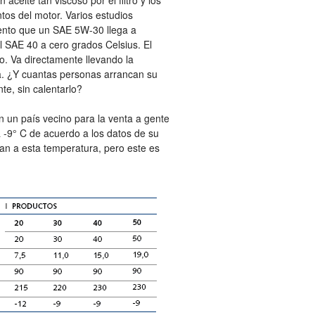
 aceite tan viscoso por el filtro y los
tos del motor. Varios estudios
ento que un SAE 5W-30 llega a
el SAE 40 a cero grados Celsius. El
ro. Va directamente llevando la
erta. ¿Y cuantas personas arrancan su
e, sin calentarlo?
 un país vecino para la venta a gente
 -9° C de acuerdo a los datos de su
can a esta temperatura, pero este es