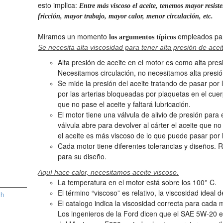
esto implica:
Entre más viscoso el aceite, tenemos mayor resis
fricción, mayor trabajo, mayor calor, menor circulación, etc.
Miramos un momento
empleados para
los argumentos típicos
Se necesita alta viscosidad para tener alta presión de acei
Alta presión de aceite en el motor es como alta pre
Necesitamos circulación, no necesitamos alta presió
Se mide la presión del aceite tratando de pasar por 
por las arterias bloqueadas por plaquetas en el cue
que no pase el aceite y faltará lubricación.
El motor tiene una válvula de alivio de presión para
válvula abre para devolver al cárter el aceite que n
el aceite es más viscoso de lo que puede pasar por l
Cada motor tiene diferentes tolerancias y diseños. 
para su diseño.
Aquí hace calor, necesitamos aceite viscoso.
La temperatura en el motor está sobre los 100° C.
El término “viscoso” es relativo, la viscosidad ideal
sh
El catalogo indica la viscosidad correcta para cada
Los ingenieros de la Ford dicen que el SAE 5W-20 es