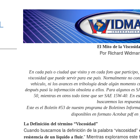
L
El Mito de la Viscosid
Por Richard Widma
En cada país o ciudad que visito y en cada foro que participo,
viscosidad que puede servir para ese país. Normalmente no consi
vehículo, ni los avances en tribología desde algún momento 
después pasó la información obsoleta a ellos. Para algunos es
50, mientras en otros todo tiene que ser SAE 15W-40. En est
buscaremos las respuesta
Este es el Boletín #53 de nuestro programa de Boletines Informa
disponibles en formato Acrobat pdf en
La Definición del término “Viscosidad”
Cuando buscamos la definición de la palabra “viscosidad”
” Mientras exploramos este
resistencia de un líquido a fluir.