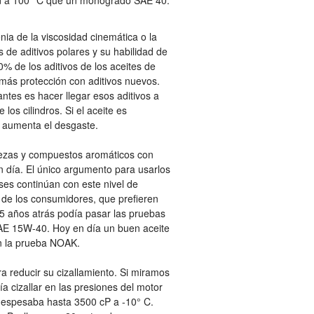
ad a 100° C que un monogrado SAE 40.
ia de la viscosidad cinemática o la
 de aditivos polares y su habilidad de
0% de los aditivos de los aceites de
más protección con aditivos nuevos.
tes es hacer llegar esos aditivos a
 los cilindros. Si el aceite es
e aumenta el desgaste.
rezas y compuestos aromáticos con
 día. El único argumento para usarlos
es continúan con este nivel de
 de los consumidores, que prefieren
5 años atrás podía pasar las pruebas
E 15W-40. Hoy en día un buen aceite
 la prueba NOAK.
a reducir su cizallamiento. Si miramos
 cizallar en las presiones del motor
 espesaba hasta 3500 cP a -10° C.