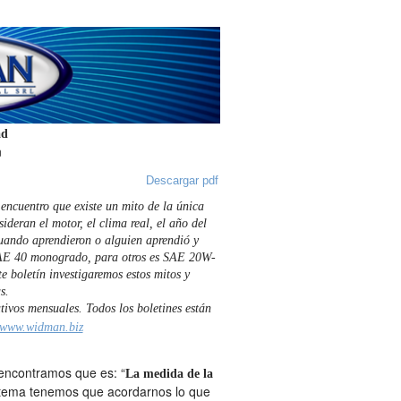
ad
n
Descargar pdf
 encuentro que existe un mito de la única
deran el motor, el clima real, el año del
cuando aprendieron o alguien aprendió y
 SAE 40 monogrado, para otros es SAE 20W-
e boletín investigaremos estos mitos y
s.
tivos mensuales. Todos los boletines están
www.widman.biz
 encontramos que es: “
La medida de la
 tema tenemos que acordarnos lo que