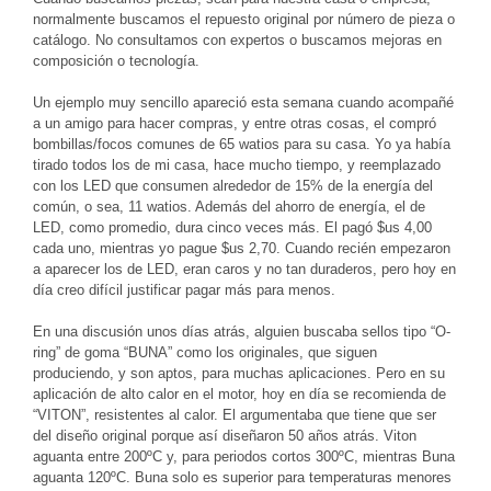
normalmente buscamos el repuesto original por número de pieza o
catálogo. No consultamos con expertos o buscamos mejoras en
composición o tecnología.
Un ejemplo muy sencillo apareció esta semana cuando acompañé
a un amigo para hacer compras, y entre otras cosas, el compró
bombillas/focos comunes de 65 watios para su casa. Yo ya había
tirado todos los de mi casa, hace mucho tiempo, y reemplazado
con los LED que consumen alrededor de 15% de la energía del
común, o sea, 11 watios. Además del ahorro de energía, el de
LED, como promedio, dura cinco veces más. El pagó $us 4,00
cada uno, mientras yo pague $us 2,70. Cuando recién empezaron
a aparecer los de LED, eran caros y no tan duraderos, pero hoy en
día creo difícil justificar pagar más para menos.
En una discusión unos días atrás, alguien buscaba sellos tipo “O-
ring” de goma “BUNA” como los originales, que siguen
produciendo, y son aptos, para muchas aplicaciones. Pero en su
aplicación de alto calor en el motor, hoy en día se recomienda de
“VITON”, resistentes al calor. El argumentaba que tiene que ser
del diseño original porque así diseñaron 50 años atrás. Viton
aguanta entre 200ºC y, para periodos cortos 300ºC, mientras Buna
aguanta 120ºC. Buna solo es superior para temperaturas menores