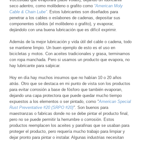
seco adentro, como molibdeno o grafito como
“American Moly
Cable & Chain Lube”
.
Estos lubricantes son diseñados para
penetrar a los cables o eslabones de cadenas, depositar sus
componentes sólidos (el molibdeno o grafito), y evaporar,
dejándolo con una buena lubricación que es difícil exprimir.
Además de la mejor lubricación y vida útil del cable o cadena, todo
se mantiene limpio. Un buen ejemplo de esto es el uso en
bicicletas y motos. Con aceites tradicionales y grasa, terminamos
con ropa manchada. Pero si usamos un producto que evapora, no
hay lubricante para salpicar.
Hoy en día hay muchos insumos que no habían 10 o 20 años
atrás. Otro que se destaca en mi punto de vista son los productos
para evitar corrosión a base de fósforo que también evaporan,
dejando una capa protectora que puede quedar mucho tiempo
expuestos a los elementos o ser pintado, como
"
American Special
Rust Preventative #20 (SRPO #20)
".
Son buenos para
maestranzas o fabricas donde no se debe pintar el producto final,
pero no se puede permitir la herrumbre o corrosión. Estos
productos reemplacen los aceites y parafinas que se usaban para
proteger el producto, pero requería mucho trabajo para limpiar y
dejar pronto para pintar o instalar. Algunas industrias necesitan