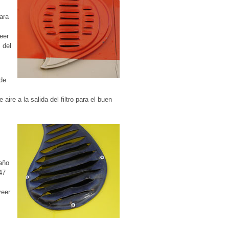
ara
eer
 del
 de
ire a la salida del filtro para el buen
maño
47
veer