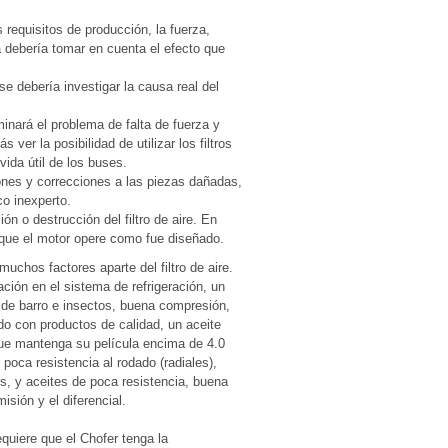
 requisitos de producción, la fuerza,
 debería tomar en cuenta el efecto que
se debería investigar la causa real del
inará el problema de falta de fuerza y
ver la posibilidad de utilizar los filtros
 vida útil de los buses.
ones y correcciones a las piezas dañadas,
o inexperto.
n o destrucción del filtro de aire. En
ra que el motor opere como fue diseñado.
chos factores aparte del filtro de aire.
ación en el sistema de refrigeración, un
es de barro e insectos, buena compresión,
do con productos de calidad, un aceite
 que mantenga su película encima de 4.0
poca resistencia al rodado (radiales),
, y aceites de poca resistencia, buena
isión y el diferencial.
quiere que el Chofer tenga la