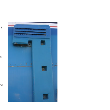
 y
.
al
 de