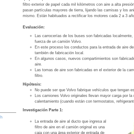
filtro exterior de papel cada mil kilómetros con aire a alta presió
pasan partículas mayores de tierra, lijando las camisas y los anil
mismo. Están habituados a rectificar los motores cada 2 a 3 añ
Evaluación:
Las carrocerías de los buses son fabricadas localmente, u
fuerza de un camión Volvo.
En este proceso los conductos para la entrada de aire desd
también de fabricación local.
En algunos casos, nuevos compartimientos son fabricados pa
aire.
Las tomas de aire son fabricadas en el exterior de la carr
filtro.
Hipótesis:
No puede ser que Volvo fabrique vehículos que tengan e
Los camiones Volvo originales llevan mayor carga por la 
calentamiento (cuando están con termostatos, refrigerante
Investigación Parte 1:
sh
La entrada de aire al ducto que ingresa al
filtro de aire en el camión original es una
caja con una área exterior de entrada de