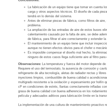
Conclusiones:
La fabricación de un equipo tiene que tomar en cuenta los
carga y otros aspectos técnicos. El diseño de cada pieza
tendrá en lo demás del sistema.
Antes de eliminar piezas de fábrica, como filtros de aire, 
problema.
La ampliación de las entradas de aire de estos buses elim
calentamiento causado por la falta de aire, se debe además 
de fábrica, para filtrar el aire correctamente y extender la
El mantenimiento de un equipo tiene que incluir inspecci
aunque no tienen efectos obvios para el chofer o mecánic
Es imposible compensar el diseño mal hecho, la eliminació
ninguno de estos casos llega suficiente aire al filtro pa
Observaciones:
La temperatura y fuerza del motor depende de mu
Requiere el uso del termostato, la ausencia de corrosión y cavit
refrigerante de alta tecnología, aletas de radiador rectas y libr
inyectores limpios, combustible de buena calidad o acondiciona
multigrado resistente a la oxidación y espesamiento por hollín
cP en condiciones de estrés, llantas correctamente infladas con 
grasa de buena calidad con buena adherencia en los rodamientos
película y adecuados aditivos para lubricación límite en la transm
La implementación de una cultura de mantenimiento proactivo re