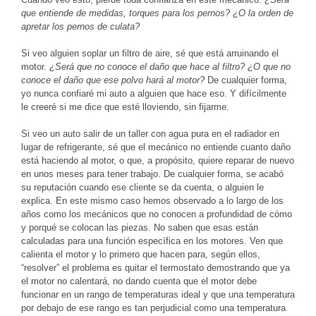
que entiende de medidas, torques para los pernos? ¿O la orden de
apretar los pernos de culata?
Si veo alguien soplar un filtro de aire, sé que está arruinando el
motor.
¿Será que no conoce el daño que hace al filtro? ¿O que no
conoce el daño que ese polvo hará al motor?
De cualquier forma,
yo nunca confiaré mi auto a alguien que hace eso. Y difícilmente
le creeré si me dice que esté lloviendo, sin fijarme.
Si veo un auto salir de un taller con agua pura en el radiador en
lugar de refrigerante, sé que el mecánico no entiende cuanto daño
está haciendo al motor, o que, a propósito, quiere reparar de nuevo
en unos meses para tener trabajo. De cualquier forma, se acabó
su reputación cuando ese cliente se da cuenta, o alguien le
explica. En este mismo caso hemos observado a lo largo de los
años como los mecánicos que no conocen a profundidad de cómo
y porqué se colocan las piezas. No saben que esas están
calculadas para una función específica en los motores. Ven que
calienta el motor y lo primero que hacen para, según ellos,
“resolver” el problema es quitar el termostato demostrando que ya
el motor no calentará, no dando cuenta que el motor debe
funcionar en un rango de temperaturas ideal y que una temperatura
por debajo de ese rango es tan perjudicial como una temperatura