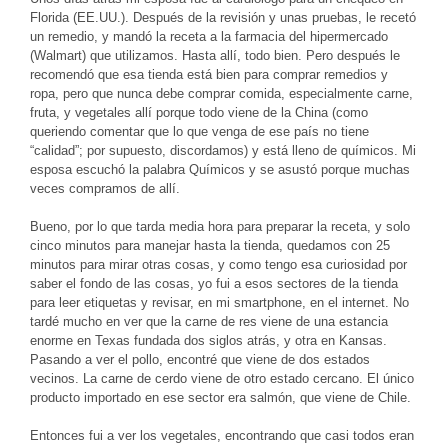
Florida (EE.UU.). Después de la revisión y unas pruebas, le recetó
un remedio, y mandó la receta a la farmacia del hipermercado
(Walmart) que utilizamos. Hasta allí, todo bien. Pero después le
recomendó que esa tienda está bien para comprar remedios y
ropa, pero que nunca debe comprar comida, especialmente carne,
fruta, y vegetales allí porque todo viene de la China (como
queriendo comentar que lo que venga de ese país no tiene
“calidad”; por supuesto, discordamos) y está lleno de químicos. Mi
esposa escuchó la palabra Químicos y se asustó porque muchas
veces compramos de allí.
Bueno, por lo que tarda media hora para preparar la receta, y solo
cinco minutos para manejar hasta la tienda, quedamos con 25
minutos para mirar otras cosas, y como tengo esa curiosidad por
saber el fondo de las cosas, yo fui a esos sectores de la tienda
para leer etiquetas y revisar, en mi smartphone, en el internet. No
tardé mucho en ver que la carne de res viene de una estancia
enorme en Texas fundada dos siglos atrás, y otra en Kansas.
Pasando a ver el pollo, encontré que viene de dos estados
vecinos. La carne de cerdo viene de otro estado cercano. El único
producto importado en ese sector era salmón, que viene de Chile.
Entonces fui a ver los vegetales, encontrando que casi todos eran