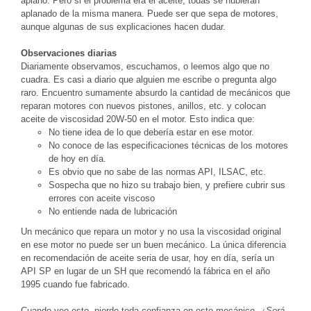
aplanó. Pero si el problema era el aceite, todas se hubieran
aplanado de la misma manera. Puede ser que sepa de motores,
aunque algunas de sus explicaciones hacen dudar.
Observaciones diarias
Diariamente observamos, escuchamos, o leemos algo que no
cuadra. Es casi a diario que alguien me escribe o pregunta algo
raro. Encuentro sumamente absurdo la cantidad de mecánicos que
reparan motores con nuevos pistones, anillos, etc. y colocan
aceite de viscosidad 20W-50 en el motor. Esto indica que:
No tiene idea de lo que debería estar en ese motor.
No conoce de las especificaciones técnicas de los motores
de hoy en día.
Es obvio que no sabe de las normas API, ILSAC, etc.
Sospecha que no hizo su trabajo bien, y prefiere cubrir sus
errores con aceite viscoso
No entiende nada de lubricación
Un mecánico que repara un motor y no usa la viscosidad original
en ese motor no puede ser un buen mecánico. La única diferencia
en recomendación de aceite seria de usar, hoy en día, sería un
API SP en lugar de un SH que recomendó la fábrica en el año
1995 cuando fue fabricado.
Cuando veo esto, pierde toda confianza en este mecánico.
¿Será