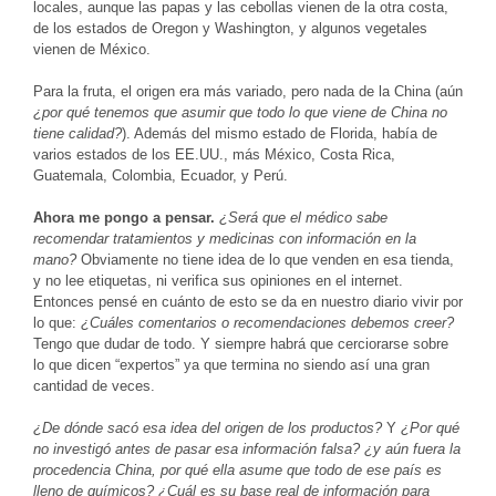
locales, aunque las papas y las cebollas vienen de la otra costa,
de los estados de Oregon y Washington, y algunos vegetales
vienen de México.
Para la fruta, el origen era más variado, pero nada de la China (aún
¿por qué tenemos que asumir que todo lo que viene de China no
tiene calidad?
). Además del mismo estado de Florida, había de
varios estados de los EE.UU., más México, Costa Rica,
Guatemala, Colombia, Ecuador, y Perú.
Ahora me pongo a pensar.
¿Será que el médico sabe
recomendar tratamientos y medicinas con información en la
mano?
Obviamente no tiene idea de lo que venden en esa tienda,
y no lee etiquetas, ni verifica sus opiniones en el internet.
Entonces pensé en cuánto de esto se da en nuestro diario vivir por
lo que:
¿Cuáles comentarios o recomendaciones debemos creer?
Tengo que dudar de todo. Y siempre habrá que cerciorarse sobre
lo que dicen “expertos” ya que termina no siendo así una gran
cantidad de veces.
¿De dónde sacó esa idea del origen de los productos?
Y
¿Por qué
no investigó antes de pasar esa información falsa? ¿y aún fuera la
procedencia China, por qué ella asume que todo de ese país es
lleno de químicos? ¿Cuál es su base real de información para