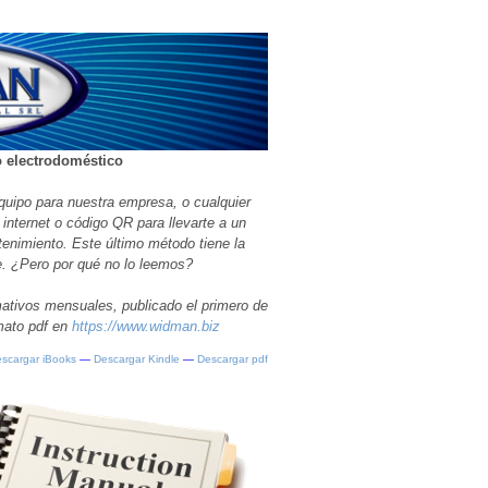
o electrodoméstico
uipo para nuestra empresa, o cualquier
internet o código QR para llevarte a un
tenimiento. Este último método tiene la
e. ¿Pero por qué no lo leemos?
mativos mensuales, publicado el primero de
rmato pdf en
https://www.widman.biz
scargar iBooks
—
Descargar Kindle
—
Descargar pdf