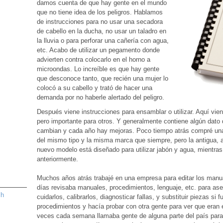
damos cuenta de que hay gente en el mundo
que no tiene idea de los peligros. Hablamos
de instrucciones para no usar una secadora
de cabello en la ducha, no usar un taladro en
la lluvia o para perforar una cañería con agua,
etc. Acabo de utilizar un pegamento donde
advierten contra colocarlo en el horno a
microondas. Lo increíble es que hay gente
que desconoce tanto, que recién una mujer lo
colocó a su cabello y trató de hacer una
demanda por no haberle alertado del peligro.
Después viene instrucciones para ensamblar o utilizar. Aquí vie
pero importante para otros. Y generalmente contiene algún dato
cambian y cada año hay mejoras. Poco tiempo atrás compré una 
del mismo tipo y la misma marca que siempre, pero la antigua, af
nuevo modelo está diseñado para utilizar jabón y agua, mientra
anteriormente.
Muchos años atrás trabajé en una empresa para editar los manua
días revisaba manuales, procedimientos, lenguaje, etc. para aseg
sh
cuidarlos, calibrarlos, diagnosticar fallas, y substituir piezas si
procedimientos y hacía probar con otra gente para ver que eran e
veces cada semana llamaba gente de alguna parte del país para