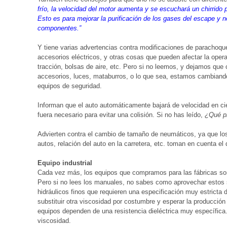
frío, la velocidad del motor aumenta y se escuchará un chirrido
Esto es para mejorar la purificación de los gases del escape y n
componentes.”
Y tiene varias advertencias contra modificaciones de parachoqu
accesorios eléctricos, y otras cosas que pueden afectar la opera
tracción, bolsas de aire, etc. Pero si no leemos, y dejamos que
accesorios, luces, mataburros, o lo que sea, estamos cambiand
equipos de seguridad.
Informan que el auto automáticamente bajará de velocidad en cie
fuera necesario para evitar una colisión. Si no has leído,
¿Qué pi
Advierten contra el cambio de tamaño de neumáticos, ya que los 
autos, relación del auto en la carretera, etc. toman en cuenta el 
Equipo industrial
Cada vez más, los equipos que compramos para las fábricas son
Pero si no lees los manuales, no sabes como aprovechar estos s
hidráulicos finos que requieren una especificación muy estricta
substituir otra viscosidad por costumbre y esperar la producción
equipos dependen de una resistencia dieléctrica muy específic
viscosidad.