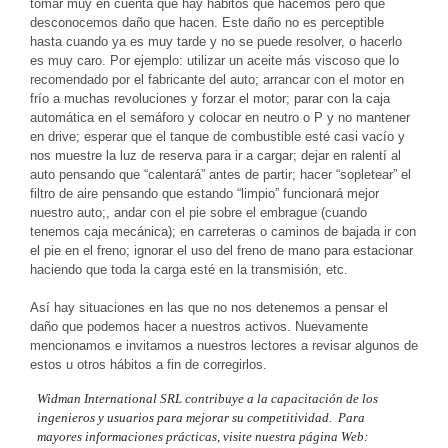
tomar muy en cuenta que hay hábitos que hacemos pero que
desconocemos daño que hacen. Este daño no es perceptible
hasta cuando ya es muy tarde y no se puede resolver, o hacerlo
es muy caro. Por ejemplo: utilizar un aceite más viscoso que lo
recomendado por el fabricante del auto; arrancar con el motor en
frío a muchas revoluciones y forzar el motor; parar con la caja
automática en el semáforo y colocar en neutro o P y no mantener
en drive; esperar que el tanque de combustible esté casi vacío y
nos muestre la luz de reserva para ir a cargar; dejar en ralentí al
auto pensando que “calentará” antes de partir; hacer “sopletear” el
filtro de aire pensando que estando “limpio” funcionará mejor
nuestro auto;, andar con el pie sobre el embrague (cuando
tenemos caja mecánica); en carreteras o caminos de bajada ir con
el pie en el freno; ignorar el uso del freno de mano para estacionar
haciendo que toda la carga esté en la transmisión, etc.
Así hay situaciones en las que no nos detenemos a pensar el
daño que podemos hacer a nuestros activos. Nuevamente
mencionamos e invitamos a nuestros lectores a revisar algunos de
estos u otros hábitos a fin de corregirlos.
Widman International SRL contribuye a la capacitación de los
ingenieros y usuarios para mejorar su competitividad. Para
mayores informaciones prácticas, visite nuestra página Web: