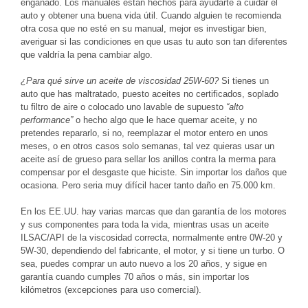
engañado. Los manuales están hechos para ayudarte a cuidar el
auto y obtener una buena vida útil. Cuando alguien te recomienda
otra cosa que no esté en su manual, mejor es investigar bien,
averiguar si las condiciones en que usas tu auto son tan diferentes
que valdría la pena cambiar algo.
¿Para qué sirve un aceite de viscosidad 25W-60?
Si tienes un
auto que has maltratado, puesto aceites no certificados, soplado
tu filtro de aire o colocado uno lavable de supuesto
“alto
performance”
o hecho algo que le hace quemar aceite, y no
pretendes repararlo, si no, reemplazar el motor entero en unos
meses, o en otros casos solo semanas, tal vez quieras usar un
aceite así de grueso para sellar los anillos contra la merma para
compensar por el desgaste que hiciste. Sin importar los daños que
ocasiona. Pero seria muy difícil hacer tanto daño en 75.000 km.
En los EE.UU. hay varias marcas que dan garantía de los motores
y sus componentes para toda la vida, mientras usas un aceite
ILSAC/API de la viscosidad correcta, normalmente entre 0W-20 y
5W-30, dependiendo del fabricante, el motor, y si tiene un turbo. O
sea, puedes comprar un auto nuevo a los 20 años, y sigue en
garantía cuando cumples 70 años o más, sin importar los
kilómetros (excepciones para uso comercial).