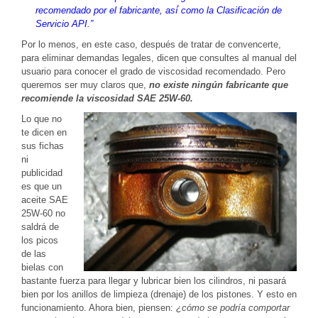
recomendado por el fabricante, así́ como la Clasificación de
Servicio API.”
Por lo menos, en este caso, después de tratar de convencerte,
para eliminar demandas legales, dicen que consultes al manual del
usuario para conocer el grado de viscosidad recomendado. Pero
queremos ser muy claros que,
no existe ningún fabricante que
recomiende la viscosidad SAE 25W-60.
Lo que no
te dicen en
sus fichas
ni
publicidad
es que un
aceite SAE
25W-60 no
saldrá de
los picos
de las
bielas con
bastante fuerza para llegar y lubricar bien los cilindros, ni pasará
bien por los anillos de limpieza (drenaje) de los pistones. Y esto en
funcionamiento. Ahora bien, piensen:
¿cómo se podría comportar