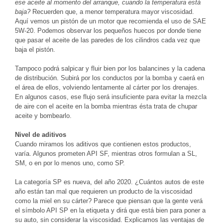
ese aceite al momento del arranque, cuando la temperatura está
baja?
Recuerden que, a menor temperatura mayor viscosidad.
Aquí vemos un pistón de un motor que recomienda el uso de SAE
5W-20. Podemos observar los pequeños huecos por donde tiene
que pasar el aceite de las paredes de los cilindros cada vez que
baja el pistón.
Tampoco podrá salpicar y fluir bien por los balancines y la cadena
de distribución. Subirá por los conductos por la bomba y caerá en
el área de ellos, volviendo lentamente al cárter por los drenajes.
En algunos casos, ese flujo será insuficiente para evitar la mezcla
de aire con el aceite en la bomba mientras ésta trata de chupar
aceite y bombearlo.
Nivel de aditivos
Cuando miramos los aditivos que contienen estos productos,
varía. Algunos prometen API SF, mientras otros formulan a SL,
SM, o en por lo menos uno, como SP.
La categoría SP es nueva, del año 2020. ¿Cuántos autos de este
año están tan mal que requieren un producto de la viscosidad
como la miel en su cárter? Parece que piensan que la gente verá
el símbolo API SP en la etiqueta y dirá que está bien para poner a
su auto, sin considerar la viscosidad. Explicamos las ventajas de