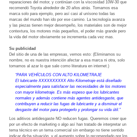
reparaciones del motor, y continúan con la viscosidad 10W-30 que
recomendó Toyota alrededor de 20 años atrás. Tomamos esa
marca solo para ejemplo, pero así casi al unísono todas las
marcas del mundo han ido por ese camino. La tecnología avanza
y las piezas tienen mejor desempeño, los materiales son de mejor
contextura, los motores más pequeños, el poder más grande pero
la vida del motor obviamente se incrementa cada vez mas.
Su publicidad
Del sitio de una de las empresas, vemos esto: (Eliminamos su
nombre, no es nuestra intención afectar a esa marca ni otra, solo
tomamos al azar lo que sale como literatura en internet.)
“PARA VEHÍCULOS CON ALTO KILOMETRAJE
El lubricante XXXXXXXXXX Alto Kilometraje está diseñado
especialmente para satisfacer las necesidades de los motores
con mayor kilometraje. Es más espeso que los lubricantes
normales y además contiene más agentes antidesgaste, que
contribuyen a reducir las fugas de lubricante y a disminuir el
desgaste del motor para protegerlo y prolongar su vida útil.”
Los aditivos antidesgaste NO reducen fugas. Queremos creer que
por un efecto de marketing o algo así han tratado de interpretar un
tema técnico en un tema comercial sin embargo no tiene sentido
indicar dicha situación, y el aumento sobre lo recomendado por los