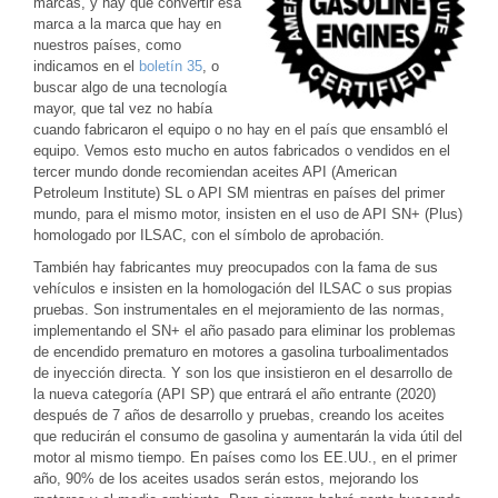
marcas, y hay que convertir esa
marca a la marca que hay en
nuestros países, como
indicamos en el
boletín 35
, o
buscar algo de una tecnología
mayor, que tal vez no había
cuando fabricaron el equipo o no hay en el país que ensambló el
equipo. Vemos esto mucho en autos fabricados o vendidos en el
tercer mundo donde recomiendan aceites API (American
Petroleum Institute) SL o API SM mientras en países del primer
mundo, para el mismo motor, insisten en el uso de API SN+ (Plus)
homologado por ILSAC, con el símbolo de aprobación.
También hay fabricantes muy preocupados con la fama de sus
vehículos e insisten en la homologación del ILSAC o sus propias
pruebas. Son instrumentales en el mejoramiento de las normas,
implementando el SN+ el año pasado para eliminar los problemas
de encendido prematuro en motores a gasolina turboalimentados
de inyección directa. Y son los que insistieron en el desarrollo de
la nueva categoría (API SP) que entrará el año entrante (2020)
después de 7 años de desarrollo y pruebas, creando los aceites
que reducirán el consumo de gasolina y aumentarán la vida útil del
motor al mismo tiempo. En países como los EE.UU., en el primer
año, 90% de los aceites usados serán estos, mejorando los