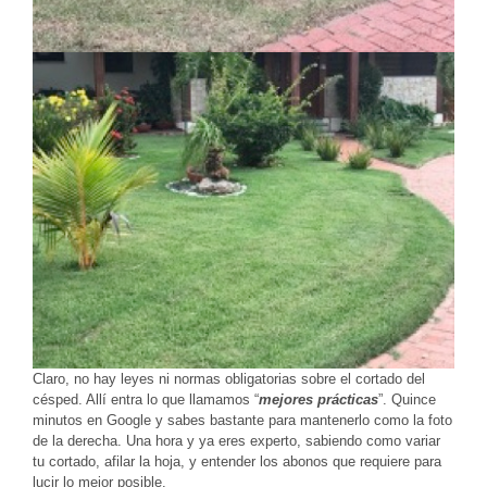
Claro, no hay leyes ni normas obligatorias sobre el cortado del
césped. Allí entra lo que llamamos “
mejores prácticas
”. Quince
minutos en Google y sabes bastante para mantenerlo como la foto
de la derecha. Una hora y ya eres experto, sabiendo como variar
tu cortado, afilar la hoja, y entender los abonos que requiere para
lucir lo mejor posible.