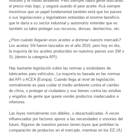
motores y el medio ambiente. Pero siempre habrá gente buscando
el precio más bajo, y seguirá usando el peor aceite. Acá siempre
insistimos que un papel fundamental también está que los países
o sus legislaciones y legisladores entiendan el enorme beneficio
que le daría a su sector industrial y automotriz entender que es
también su labor proteger sus recursos, divisas, deshechos, etc.
¿Pero cuándo llegarán esos aceites a dominar nuestro mercado?
Los aceites SN fueron lanzados en el año 2010, pero hoy en día,
la mayoría de los aceites producidos en nuestros países son SM o
SL (dentro la categoría API).
Hay bastante legislación sobre las normas y estándares de
lubricantes para vehículos, La mayoría es basada en las normas
del API o ACEA (Europa). Cuando llega al nivel de legislación,
normalmente es para cuidar el medio ambiente contra el cambio
de clima, o proteger al ciudadano y sus bienes contra las estafas
y engaños de gente que quiere vender productos inadecuados e
inferiores.
Las leyes normalmente son débiles, o desactualizadas. A veces
influenciados por factores ajenos a las necesidades o visiones del
futuro. Algunos de nuestros países tienen leyes que prohíben la
comparación de productos en el mercado, mientras en los EE.UU.