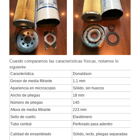
Cuando comparamos las características físicas, notamos lo
siguiente:
Característica
Donaldson
Vo
Grosor de media filtrante
1,1 mm
0,
Apariencia en microscopio
Sólido, sin huecos
Va
Ancho de pliegas
18 mm
24
Número de pliegas
140
13
Altura de media filtrante
223 mm
22
Sello de cuello
Elastómero
Ni
Tubo central
Perforado para adentro
Bo
Me
Calidad de ensamblado
Sólido, recto, pliegas separadas
va